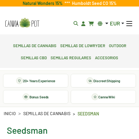
Natural Wonders 15%
***
Humboldt Seed CO 15%
EUR
Semillas de cannabis
Semillas de lowryder
Outdoor
Semillas CBD
Semillas regulares
Accesorios
20+ Years Experience
Discreet Shipping
Bonus Seeds
Canna Wiki
INICIO
SEMILLAS DE CANNABIS
SEEDSMAN
Seedsman