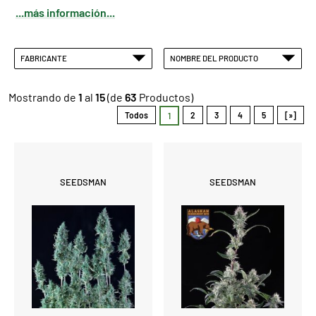
...más información...
FABRICANTE
NOMBRE DEL PRODUCTO
Mostrando de
1
al
15
(de
63
Productos)
Todos
2
3
4
5
[»]
1
SEEDSMAN
SEEDSMAN