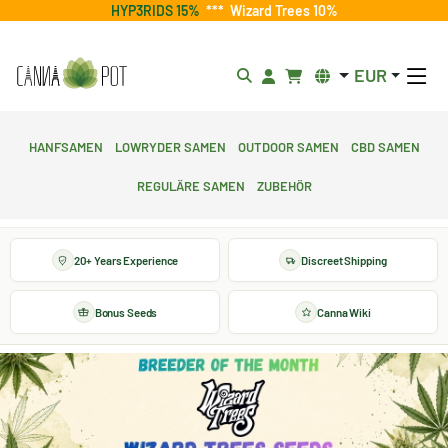
HYP3RIDS 15%
***
Wizard Trees 10%
EUR
Hanfsamen
Lowryder Samen
Outdoor Samen
CBD Samen
Reguläre Samen
Zubehör
20+ Years Experience
Discreet Shipping
Bonus Seeds
Canna Wiki