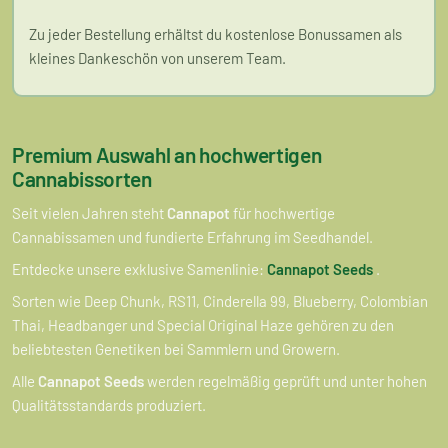
Zu jeder Bestellung erhältst du kostenlose Bonussamen als
kleines Dankeschön von unserem Team.
Premium Auswahl an hochwertigen
Cannabissorten
Seit vielen Jahren steht
Cannapot
für hochwertige
Cannabissamen und fundierte Erfahrung im Seedhandel.
Entdecke unsere exklusive Samenlinie:
Cannapot Seeds
.
Sorten wie Deep Chunk, RS11, Cinderella 99, Blueberry, Colombian
Thai, Headbanger und Special Original Haze gehören zu den
beliebtesten Genetiken bei Sammlern und Growern.
Alle
Cannapot Seeds
werden regelmäßig geprüft und unter hohen
Qualitätsstandards produziert.