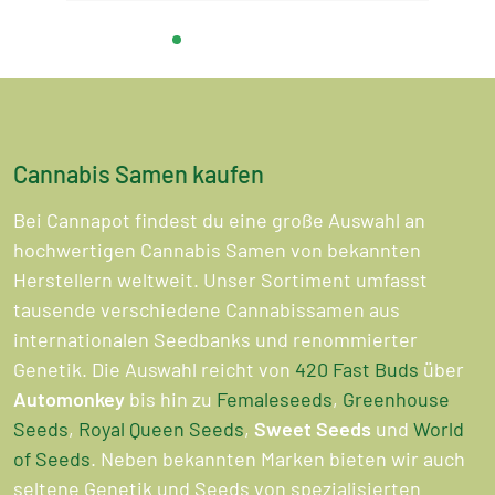
Cannabis Samen kaufen
Bei Cannapot findest du eine große Auswahl an
hochwertigen Cannabis Samen von bekannten
Herstellern weltweit. Unser Sortiment umfasst
tausende verschiedene Cannabissamen aus
internationalen Seedbanks und renommierter
Genetik. Die Auswahl reicht von
420 Fast Buds
über
Automonkey
bis hin zu
Femaleseeds
,
Greenhouse
Seeds
,
Royal Queen Seeds
,
Sweet Seeds
und
World
of Seeds
. Neben bekannten Marken bieten wir auch
seltene Genetik und Seeds von spezialisierten