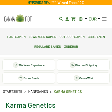
HYP3RIDS 15%
***
Wizard Trees 10%
EUR
Hanfsamen
Lowryder Samen
Outdoor Samen
CBD Samen
Reguläre Samen
Zubehör
20+ Years Experience
Discreet Shipping
Bonus Seeds
Canna Wiki
STARTSEITE
HANFSAMEN
KARMA GENETICS
Karma Genetics