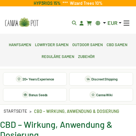
HYP3RIDS 15%
***
Wizard Trees 10%
EUR
Hanfsamen
Lowryder Samen
Outdoor Samen
CBD Samen
Reguläre Samen
Zubehör
20+ Years Experience
Discreet Shipping
Bonus Seeds
Canna Wiki
STARTSEITE
CBD – WIRKUNG, ANWENDUNG & DOSIERUNG
CBD – Wirkung, Anwendung &
Dosierung