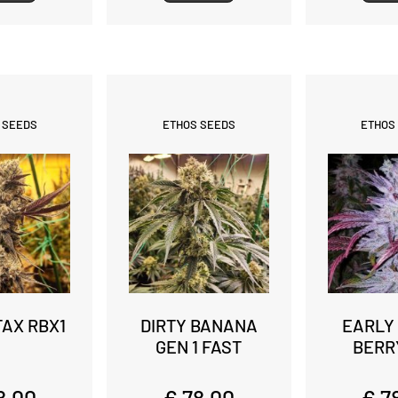
 SEEDS
ETHOS SEEDS
ETHOS
STAX RBX1
DIRTY BANANA
EARLY
GEN 1 FAST
BERR
8,00
€ 78,00
€ 7