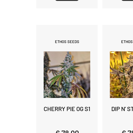
ETHOS SEEDS
ETHOS
CHERRY PIE OG S1
DIP N’ 
€ 78,00
€ 7