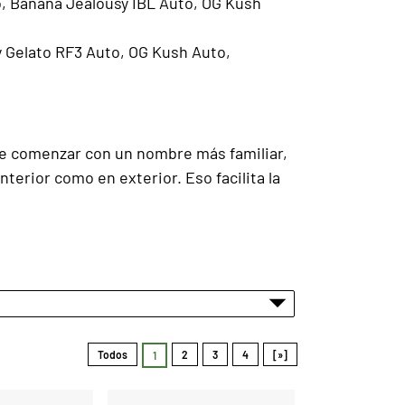
, Banana Jealousy IBL Auto, OG Kush
 Gelato RF3 Auto, OG Kush Auto,
de comenzar con un nombre más familiar,
terior como en exterior. Eso facilita la
Todos
2
3
4
[»]
1