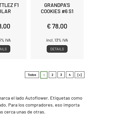
TTLEZ F1
GRANDPA’S
ULAR
COOKIES #6 S1
8,00
€ 78,00
13% IVA
incl. 13% IVA
AILS
DETAILS
Todos
2
3
4
[»]
1
marca el lado Autoflower. Etiquetas como
rado. Para los compradores, eso importa
s cerca unas de otras.