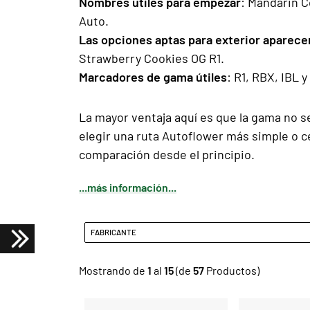
Nombres útiles para empezar
: Mandarin C
Auto.
Las opciones aptas para exterior aparece
Strawberry Cookies OG R1.
Marcadores de gama útiles
: R1, RBX, IBL y
La mayor ventaja aquí es que la gama no 
elegir una ruta Autoflower más simple o ce
comparación desde el principio.
...más información...
FABRICANTE
Mostrando de
1
al
15
(de
57
Productos)