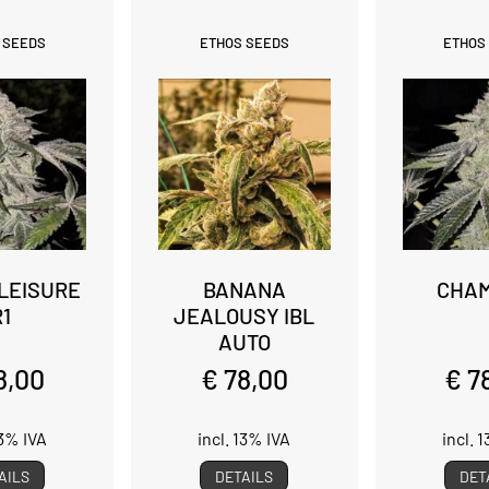
 SEEDS
ETHOS SEEDS
ETHOS
 LEISURE
BANANA
CHAM
R1
JEALOUSY IBL
AUTO
8,00
€ 78,00
€ 7
13% IVA
incl. 13% IVA
incl. 
AILS
DETAILS
DET