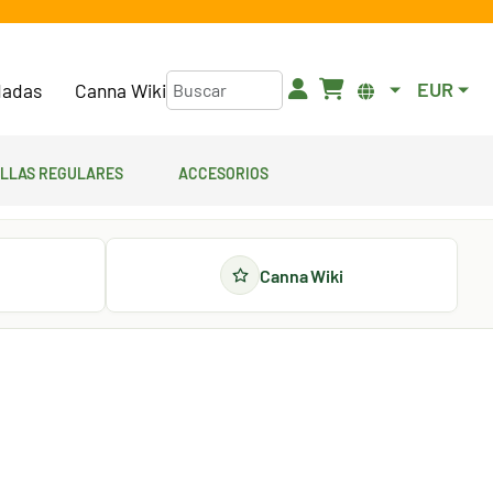
EUR
adas
Canna Wiki
illas regulares
Accesorios
Canna Wiki