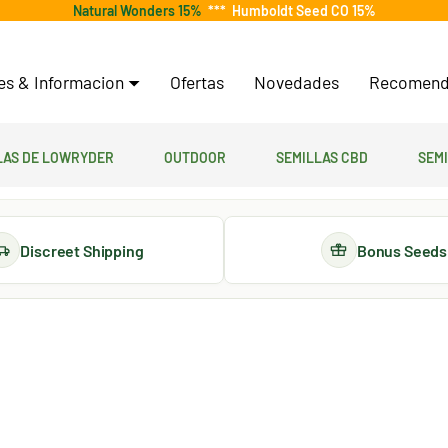
Natural Wonders 15%
***
Humboldt Seed CO 15%
tes & Informacion
Ofertas
Novedades
Recomend
las de lowryder
Outdoor
Semillas CBD
Sem
Discreet Shipping
Bonus Seeds