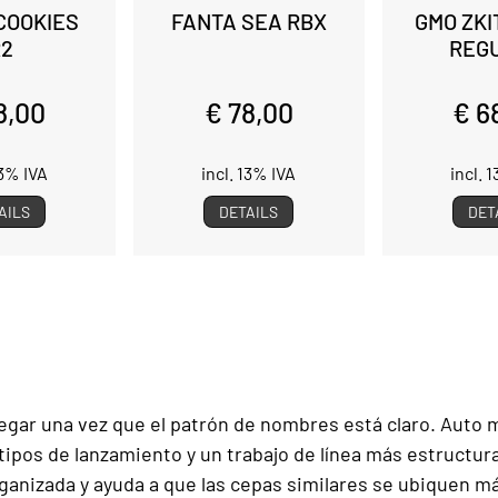
COOKIES
FANTA SEA RBX
GMO ZKI
R2
REG
8,00
€ 78,00
€ 6
13% IVA
incl. 13% IVA
incl. 
AILS
DETAILS
DET
egar una vez que el patrón de nombres está claro. Auto 
 tipos de lanzamiento y un trabajo de línea más estructu
anizada y ayuda a que las cepas similares se ubiquen má