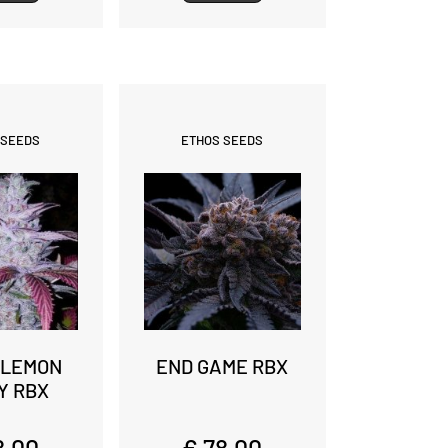
 SEEDS
ETHOS SEEDS
 LEMON
END GAME RBX
Y RBX
8,00
€ 78,00