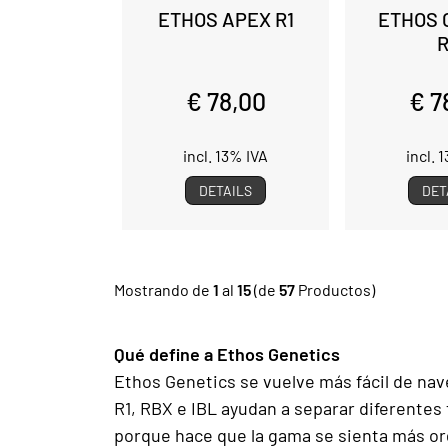
ETHOS APEX R1
ETHOS 
€ 78,00
€ 7
incl. 13% IVA
incl. 
DETAILS
DET
Mostrando de
1
al
15
(de
57
Productos)
Qué define a Ethos Genetics
Ethos Genetics se vuelve más fácil de nav
R1, RBX e IBL ayudan a separar diferentes
porque hace que la gama se sienta más org