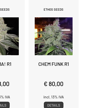
 SEEDS
ETHOS SEEDS
A! R1
CHEM FUNK R1
8,00
€ 80,00
13% IVA
incl. 13% IVA
AILS
DETAILS