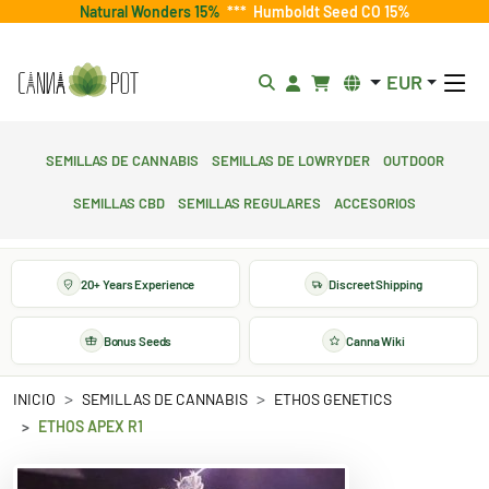
Natural Wonders 15%
***
Humboldt Seed CO 15%
EUR
Semillas de cannabis
Semillas de lowryder
Outdoor
Semillas CBD
Semillas regulares
Accesorios
20+ Years Experience
Discreet Shipping
Bonus Seeds
Canna Wiki
INICIO
SEMILLAS DE CANNABIS
ETHOS GENETICS
ETHOS APEX R1