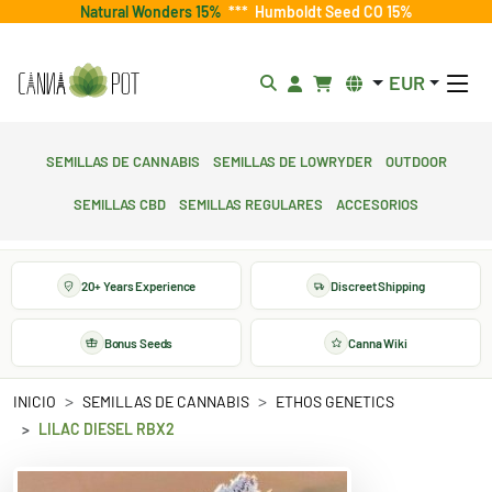
Natural Wonders 15%
***
Humboldt Seed CO 15%
EUR
Semillas de cannabis
Semillas de lowryder
Outdoor
Semillas CBD
Semillas regulares
Accesorios
20+ Years Experience
Discreet Shipping
Bonus Seeds
Canna Wiki
INICIO
SEMILLAS DE CANNABIS
ETHOS GENETICS
LILAC DIESEL RBX2