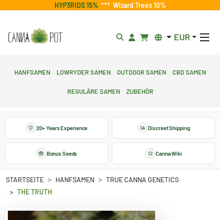
HYP3RIDS 15%
***
Wizard Trees 10%
EUR
Hanfsamen
Lowryder Samen
Outdoor Samen
CBD Samen
Reguläre Samen
Zubehör
20+ Years Experience
Discreet Shipping
Bonus Seeds
Canna Wiki
STARTSEITE
HANFSAMEN
TRUE CANNA GENETICS
THE TRUTH