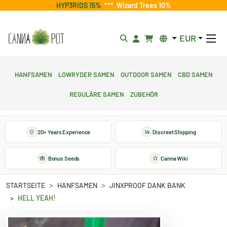
HYP3RIDS 15%
***
Wizard Trees 10%
EUR
Hanfsamen
Lowryder Samen
Outdoor Samen
CBD Samen
Reguläre Samen
Zubehör
20+ Years Experience
Discreet Shipping
Bonus Seeds
Canna Wiki
STARTSEITE
HANFSAMEN
JINXPROOF DANK BANK
HELL YEAH!