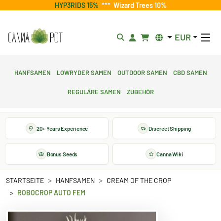
HYP3RIDS 15%
***
Wizard Trees 10%
EUR
Hanfsamen
Lowryder Samen
Outdoor Samen
CBD Samen
Reguläre Samen
Zubehör
20+ Years Experience
Discreet Shipping
Bonus Seeds
Canna Wiki
STARTSEITE
HANFSAMEN
CREAM OF THE CROP
ROBOCROP AUTO FEM