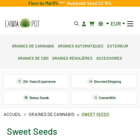
Fleur du Mal 8%
***
Humboldt Seed CO 15%
EUR
Graines de cannabis
Graines automatiques
Exterieur
Graines de CBD
Graines régulières
Accessoires
20+ Years Experience
Discreet Shipping
Bonus Seeds
Canna Wiki
ACCUEIL
GRAINES DE CANNABIS
SWEET SEEDS
Sweet Seeds