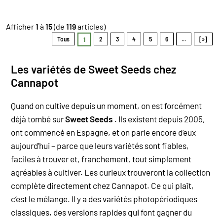
Afficher
1
à
15
(de
119
articles)
Tous
2
3
4
5
6
...
[»]
1
Les variétés de Sweet Seeds chez
Cannapot
Quand on cultive depuis un moment, on est forcément
déjà tombé sur
Sweet Seeds
. Ils existent depuis 2005,
ont commencé en Espagne, et on parle encore d’eux
aujourd’hui – parce que leurs variétés sont fiables,
faciles à trouver et, franchement, tout simplement
agréables à cultiver. Les curieux trouveront la collection
complète directement chez Cannapot.
Ce qui plaît,
c’est le mélange. Il y a des variétés photopériodiques
classiques, des versions rapides qui font gagner du