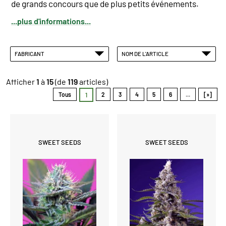
de grands concours que de plus petits événements.
...plus d'informations...
FABRICANT
NOM DE L'ARTICLE
Afficher
1
à
15
(de
119
articles)
Tous
2
3
4
5
6
...
[»]
1
SWEET SEEDS
SWEET SEEDS