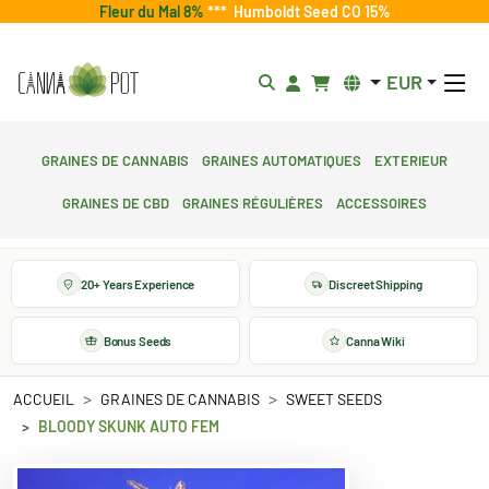
Fleur du Mal 8%
***
Humboldt Seed CO 15%
EUR
Graines de cannabis
Graines automatiques
Exterieur
Graines de CBD
Graines régulières
Accessoires
20+ Years Experience
Discreet Shipping
Bonus Seeds
Canna Wiki
ACCUEIL
GRAINES DE CANNABIS
SWEET SEEDS
BLOODY SKUNK AUTO FEM