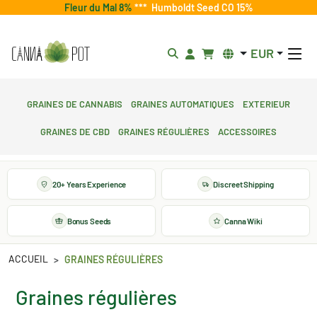
Fleur du Mal 8%
***
Humboldt Seed CO 15%
EUR
Graines de cannabis
Graines automatiques
Exterieur
Graines de CBD
Graines régulières
Accessoires
20+ Years Experience
Discreet Shipping
Bonus Seeds
Canna Wiki
ACCUEIL
GRAINES RÉGULIÈRES
Graines régulières