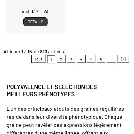
incl. 13% TVA
DETAILS
Afficher
1
à
15
(de
810
articles)
Tous
2
3
4
5
6
...
[»]
1
POLYVALENCE ET SÉLECTION DES
MEILLEURS PHÉNOTYPES
L’un des principaux atouts des graines régulières
réside dans leur diversité phénotypique. Chaque
graine peut révéler des expressions légèrement
différentes d’une même lignée, offrant aux