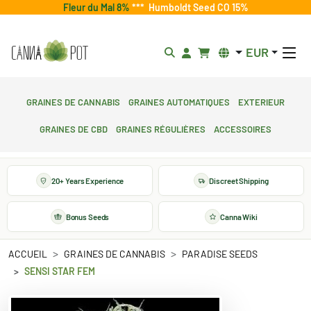
Fleur du Mal 8%
***
Humboldt Seed CO 15%
EUR
Graines de cannabis
Graines automatiques
Exterieur
Graines de CBD
Graines régulières
Accessoires
20+ Years Experience
Discreet Shipping
Bonus Seeds
Canna Wiki
ACCUEIL
GRAINES DE CANNABIS
PARADISE SEEDS
SENSI STAR FEM