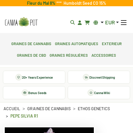
Fleur du Mal 8%
***
Humboldt Seed CO 15%
EUR
Graines de cannabis
Graines automatiques
Exterieur
Graines de CBD
Graines régulières
Accessoires
20+ Years Experience
Discreet Shipping
Bonus Seeds
Canna Wiki
ACCUEIL
GRAINES DE CANNABIS
ETHOS GENETICS
PEPE SILVIA R1