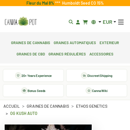
Fleur du Mal 8%
***
Humboldt Seed CO 15%
EUR
Graines de cannabis
Graines automatiques
Exterieur
Graines de CBD
Graines régulières
Accessoires
20+ Years Experience
Discreet Shipping
Bonus Seeds
Canna Wiki
ACCUEIL
GRAINES DE CANNABIS
ETHOS GENETICS
OG KUSH AUTO