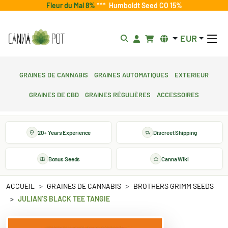
Fleur du Mal 8%
***
Humboldt Seed CO 15%
EUR
Graines de cannabis
Graines automatiques
Exterieur
Graines de CBD
Graines régulières
Accessoires
20+ Years Experience
Discreet Shipping
Bonus Seeds
Canna Wiki
ACCUEIL
GRAINES DE CANNABIS
BROTHERS GRIMM SEEDS
JULIAN’S BLACK TEE TANGIE