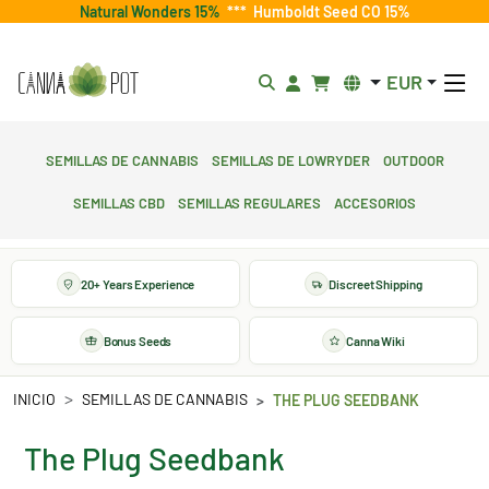
Natural Wonders 15%
***
Humboldt Seed CO 15%
EUR
Semillas de cannabis
Semillas de lowryder
Outdoor
Semillas CBD
Semillas regulares
Accesorios
20+ Years Experience
Discreet Shipping
Bonus Seeds
Canna Wiki
INICIO
SEMILLAS DE CANNABIS
THE PLUG SEEDBANK
The Plug Seedbank