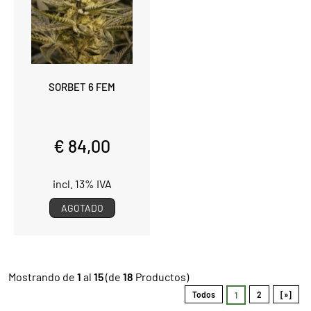
SORBET 6 FEM
€ 84,00
incl. 13% IVA
AGOTADO
Mostrando de
1
al
15
(de
18
Productos)
Todos
2
[»]
1