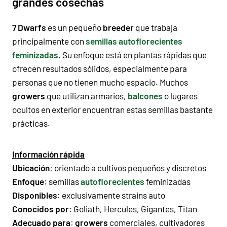
grandes cosechas
7 Dwarfs
es un pequeño
breeder
que trabaja
principalmente con
semillas autoflorecientes
feminizadas
. Su enfoque está en plantas rápidas que
ofrecen resultados sólidos, especialmente para
personas que no tienen mucho espacio. Muchos
growers
que utilizan armarios,
balcones
o lugares
ocultos en exterior encuentran estas
semillas
bastante
prácticas.
Información rápida
Ubicación
: orientado a cultivos pequeños y discretos
Enfoque
: semillas
autoflorecientes
feminizadas
Disponibles
: exclusivamente
strains auto
Conocidos por
:
Goliath
,
Hercules
,
Gigantes
,
Titan
Adecuado para
:
growers
comerciales, cultivadores