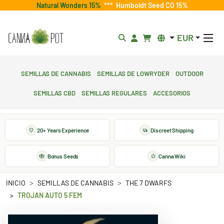
Natural Wonders 15%
***
Humboldt Seed CO 15%
EUR
Semillas de cannabis
Semillas de lowryder
Outdoor
Semillas CBD
Semillas regulares
Accesorios
20+ Years Experience
Discreet Shipping
Bonus Seeds
Canna Wiki
INICIO
SEMILLAS DE CANNABIS
THE 7 DWARFS
TROJAN AUTO 5 FEM