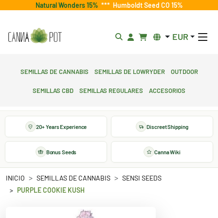
Natural Wonders 15%
***
Humboldt Seed CO 15%
EUR
Semillas de cannabis
Semillas de lowryder
Outdoor
Semillas CBD
Semillas regulares
Accesorios
20+ Years Experience
Discreet Shipping
Bonus Seeds
Canna Wiki
INICIO
SEMILLAS DE CANNABIS
SENSI SEEDS
PURPLE COOKIE KUSH