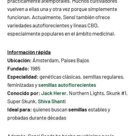
prácticamente atemporales. Muchos cultivadores
vuelven a ellas una y otra vez porque simplemente
funcionan. Actualmente, Sensi también ofrece
variedades autoflorecientes y líneas CBD,
especialmente populares en el ámbito medicinal.
Información rápida
Ubicación:
Ámsterdam, Países Bajos
Fundado:
1985
Especialidad:
genéticas clásicas, semillas regulares,
feminizadas y
semillas autoflorecientes
Conocido por:
Jack Herer
,
Northern Lights
,
Skunk #1
,
Super Skunk,
Shiva Shanti
Ideal para:
quienes buscan
semillas
estables y
probadas durante décadas
Además, Sensi Seeds ha hecho muchísimo por la