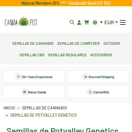
Natural Wonders 15%
***
Humboldt Seed CO 15%
EUR
Semillas de cannabis
Semillas de lowryder
Outdoor
Semillas CBD
Semillas regulares
Accesorios
20+ Years Experience
Discreet Shipping
Bonus Seeds
Canna Wiki
INICIO
SEMILLAS DE CANNABIS
SEMILLAS DE POTVALLEY GENETICS
Semillas de Potvalley Genetics