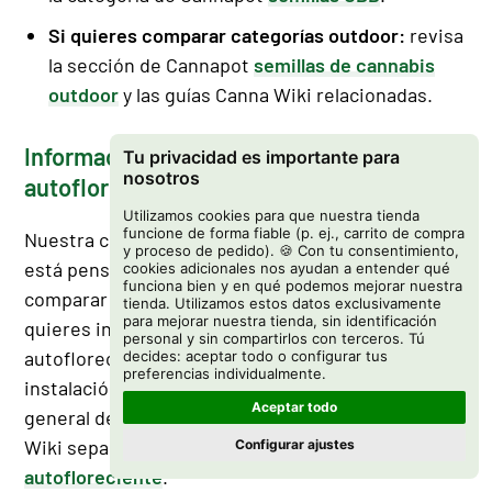
Si quieres comparar categorías outdoor:
revisa
la sección de Cannapot
semillas de cannabis
outdoor
y las guías Canna Wiki relacionadas.
Información sobre el cultivo de
Tu privacidad es importante para
nosotros
autoflorecientes
Utilizamos cookies para que nuestra tienda
funcione de forma fiable (p. ej., carrito de compra
Nuestra colección Lowryder y autofloreciente
y proceso de pedido). 🍪 Con tu consentimiento,
está pensada principalmente para ayudarte a
cookies adicionales nos ayudan a entender qué
funciona bien y en qué podemos mejorar nuestra
comparar opciones de semillas. Si también
tienda. Utilizamos estos datos exclusivamente
para mejorar nuestra tienda, sin identificación
quieres información más profunda sobre cannabis
personal y sin compartirlos con terceros. Tú
autofloreciente, etapas de la planta, puntos de
decides: aceptar todo o configurar tus
preferencias individualmente.
instalación, temas de cuidado e información
Aceptar todo
general de cultivo, Cannapot tiene una guía Canna
Wiki separada sobre
el cultivo de cannabis
Configurar ajustes
autofloreciente
.