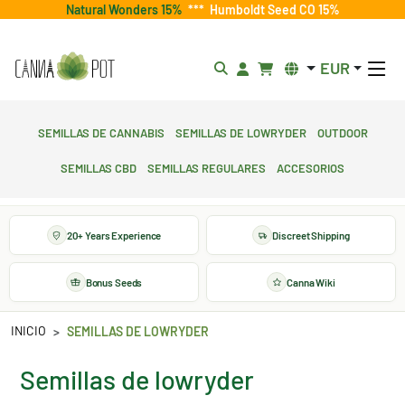
Natural Wonders 15%
***
Humboldt Seed CO 15%
EUR
Semillas de cannabis
Semillas de lowryder
Outdoor
Semillas CBD
Semillas regulares
Accesorios
20+ Years Experience
Discreet Shipping
Bonus Seeds
Canna Wiki
INICIO
SEMILLAS DE LOWRYDER
Semillas de lowryder