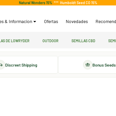
Natural Wonders 15%
***
Humboldt Seed CO 15%
tes & Informacion
Ofertas
Novedades
Recomend
las de lowryder
Outdoor
Semillas CBD
Sem
Discreet Shipping
Bonus Seeds