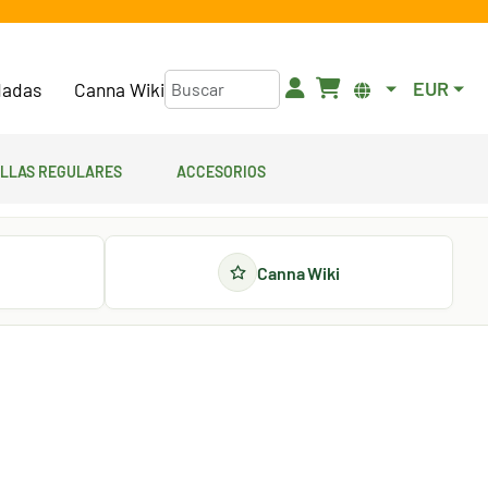
EUR
adas
Canna Wiki
illas regulares
Accesorios
Canna Wiki