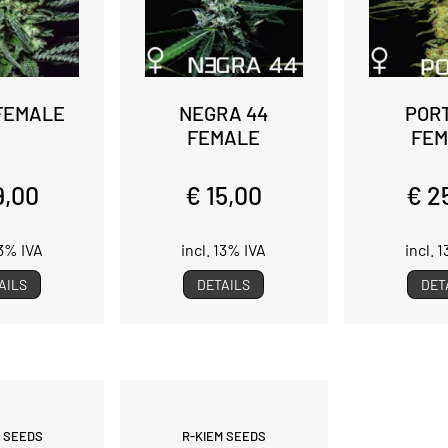
FEMALE
NEGRA 44
POR
FEMALE
FEM
9,00
€ 15,00
€ 2
13% IVA
incl. 13% IVA
incl. 
AILS
DETAILS
DET
M SEEDS
R-KIEM SEEDS