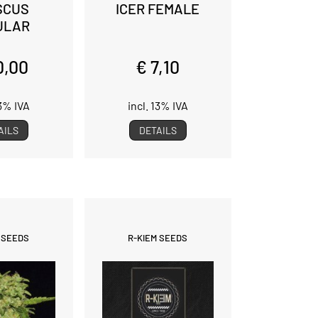
SCUS
ICER FEMALE
ULAR
0,00
€ 7,10
13% IVA
incl. 13% IVA
AILS
DETAILS
 SEEDS
R-KIEM SEEDS