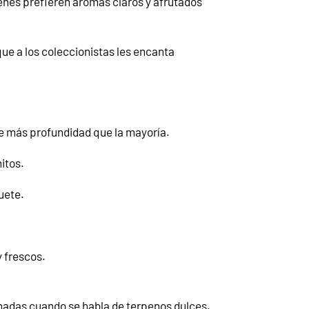
enes prefieren aromas claros y afrutados
ue a los coleccionistas les encanta
ne más profundidad que la mayoría.
itos.
uete.
 frescos.
adas cuando se habla de terpenos dulces.