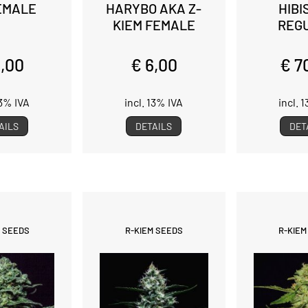
FEMALE
HARYBO AKA Z-
HIBI
KIEM FEMALE
REG
5,00
€ 6,00
€ 7
13% IVA
incl. 13% IVA
incl. 
AILS
DETAILS
DET
M SEEDS
R-KIEM SEEDS
R-KIEM