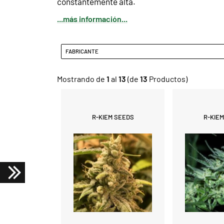
constantemente alta.
...más información...
FABRICANTE
Mostrando de
1
al
13
(de
13
Productos)
R-KIEM SEEDS
R-KIE