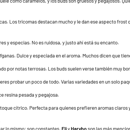
uele como caramelos, y los buds son gruesos y pegajosos. Qui
cas. Los tricomas destacan mucho y le dan ese aspecto frost q
es y especias. No es ruidosa, y justo ahí está su encanto.
afganas. Dulce y especiada en el aroma. Muchos dicen que tie
ado por notas terrosas. Los buds suelen verse también muy bon
ieres probar un poco de todo. Varias variedades en un solo paq
ce resina pesada y pegajosa.
oque cítrico. Perfecta para quienes prefieren aromas claros y
s
tar lo mismo: son constantes.
Eli
y
Harybo
son las más mencion