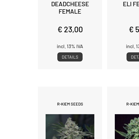
DEADCHEESE
ELI 
FEMALE
€ 23,00
€ 
incl. 13% IVA
incl. 
DETAILS
DET
R-KIEM SEEDS
R-KIE