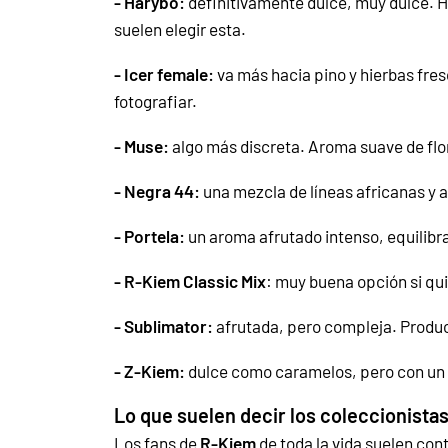
- Harybo:
definitivamente dulce, muy dulce. H
suelen elegir esta.
- Icer female:
va más hacia pino y hierbas fres
fotografiar.
- Muse:
algo más discreta. Aroma suave de flor
- Negra 44:
una mezcla de líneas africanas y 
- Portela:
un aroma afrutado intenso, equilibr
- R-Kiem Classic Mix
: muy buena opción si qu
- Sublimator:
afrutada, pero compleja. Produ
- Z-Kiem:
dulce como caramelos, pero con un t
Lo que suelen decir los coleccionista
Los fans de
R-Kiem
de toda la vida suelen con