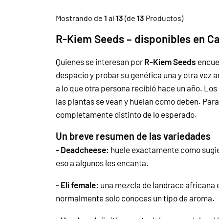
Mostrando de
1
al
13
(de
13
Productos)
R-Kiem Seeds – disponibles en C
Quienes se interesan por
R-Kiem Seeds
encue
despacio y probar su genética una y otra vez a
a lo que otra persona recibió hace un año.
Los 
las plantas se vean y huelan como deben. Para 
completamente distinto de lo esperado.
Un breve resumen de las variedades
- Deadcheese:
huele exactamente como sugier
eso a algunos les encanta.
- Eli female:
una mezcla de landrace africana e
normalmente solo conoces un tipo de aroma.