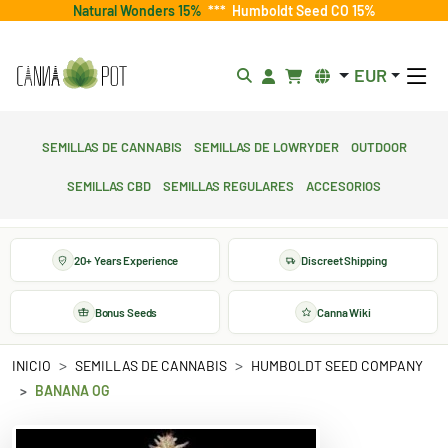
Natural Wonders 15%
***
Humboldt Seed CO 15%
EUR
Semillas de cannabis
Semillas de lowryder
Outdoor
Semillas CBD
Semillas regulares
Accesorios
20+ Years Experience
Discreet Shipping
Bonus Seeds
Canna Wiki
INICIO
SEMILLAS DE CANNABIS
HUMBOLDT SEED COMPANY
BANANA OG