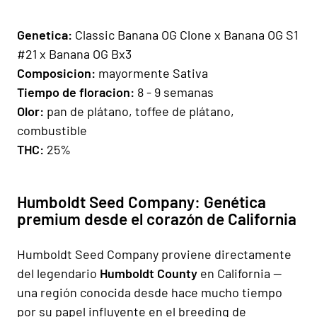
Gen
e
ti
ca:
Classic Banana OG Clone x Banana OG S1
#21 x Banana OG Bx3
Composicion
:
mayormente Sativa
Tiempo de floracion:
8 - 9 semanas
Olor:
pan de plátano, toffee de plátano,
combustible
THC:
25%
Humboldt Seed Company: Genética
premium desde el corazón de California
Humboldt Seed Company proviene directamente
del legendario
Humboldt County
en California —
una región conocida desde hace mucho tiempo
por su papel influyente en el breeding de