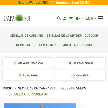
Natural Wonders 15%
***
Humboldt Seed CO 15%
EUR
Semillas de cannabis
Semillas de lowryder
Outdoor
Semillas CBD
Semillas regulares
Accesorios
20+ Years Experience
Discreet Shipping
Bonus Seeds
Canna Wiki
INICIO
SEMILLAS DE CANNABIS
HELVETIC SEEDS
ERDBEER X PURPUREA 09