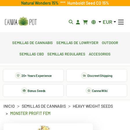
Natural Wonders 15%
***
Humboldt Seed CO 15%
EUR
Semillas de cannabis
Semillas de lowryder
Outdoor
Semillas CBD
Semillas regulares
Accesorios
20+ Years Experience
Discreet Shipping
Bonus Seeds
Canna Wiki
INICIO
SEMILLAS DE CANNABIS
HEAVY WEIGHT SEEDS
MONSTER PROFIT FEM