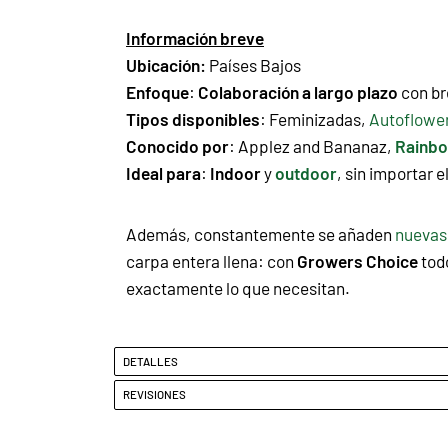
Información breve
Ubicación:
Países Bajos
Enfoque
:
Colaboración a largo plazo
con br
Tipos disponibles
:
Feminizadas,
Autoflowe
Conocido por
:
Applez and Bananaz
,
Rainbo
Ideal para
:
Indoor
y
outdoor
, sin importar el
Además, constantemente se añaden
nuevas
carpa entera llena: con
Growers Choice
todo
exactamente lo que necesitan.
DETALLES
REVISIONES