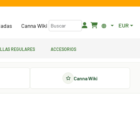
EUR
adas
Canna Wiki
illas regulares
Accesorios
Canna Wiki