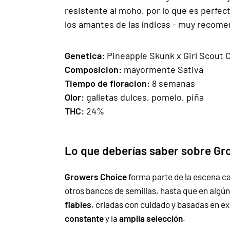
resistente al moho, por lo que es perfect
los amantes de las índicas - muy recome
Gen
e
ti
ca:
Pineapple Skunk x Girl Scout 
Composicion
:
mayormente Sativa
Tiempo de floracion
:
8 semanas
Olor:
galletas dulces, pomelo, piña
THC:
24%
Lo que deberías saber sobre Gr
Growers Choice
forma parte de la escena c
otros bancos de semillas, hasta que en algún
fiables
, criadas con cuidado y basadas en ex
constante
y la
amplia selección
.