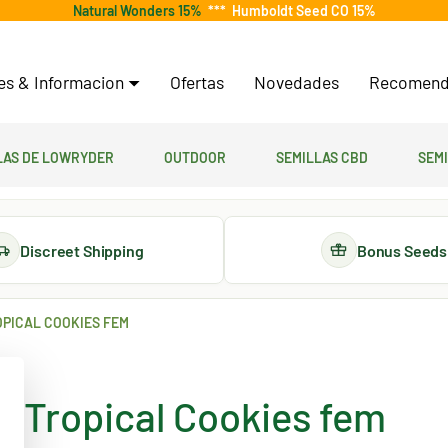
Natural Wonders 15%
***
Humboldt Seed CO 15%
tes & Informacion
Ofertas
Novedades
Recomend
las de lowryder
Outdoor
Semillas CBD
Sem
Discreet Shipping
Bonus Seeds
PICAL COOKIES FEM
Tropical Cookies fem