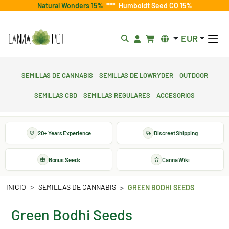
Natural Wonders 15%
***
Humboldt Seed CO 15%
EUR
Semillas de cannabis
Semillas de lowryder
Outdoor
Semillas CBD
Semillas regulares
Accesorios
20+ Years Experience
Discreet Shipping
Bonus Seeds
Canna Wiki
INICIO
SEMILLAS DE CANNABIS
GREEN BODHI SEEDS
Green Bodhi Seeds