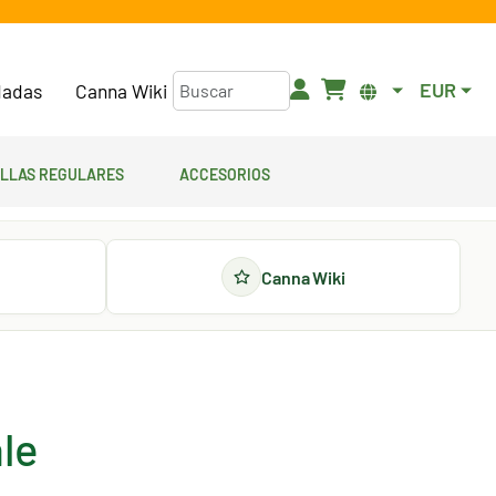
EUR
adas
Canna Wiki
illas regulares
Accesorios
Canna Wiki
le