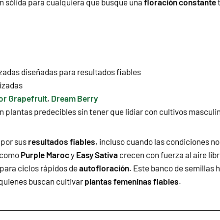
ión sólida para cualquiera que busque una
floración constante
t
zadas diseñadas para resultados fiables
nizadas
r Grapefruit
,
Dream Berry
 plantas predecibles sin tener que lidiar con cultivos masculi
 por sus
resultados fiables
, incluso cuando las condiciones no
s como
Purple Maroc
y
Easy Sativa
crecen con fuerza al aire li
para ciclos rápidos de
autofloración
. Este banco de semillas
 quienes buscan cultivar
plantas femeninas fiables
.