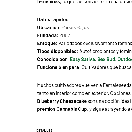
femeninas
, lo que las convierte en una opc
Datos rápidos
Ubicación
: Países Bajos
Fundada
: 2003
Enfoque
: Variedades exclusivamente femini
Tipos disponibles
: Autoflorecientes y femi
Conocida por
:
Easy Sativa
,
Sex Bud
,
Outdoo
Funciona bien para
: Cultivadores que buscan
Muchos cultivadores vuelven a Femaleseeds
tanto en interior como en exterior. Opcione
Blueberry Cheesecake
son una opción ideal 
premios Cannabis Cup
, y sigue atrayendo a
DETALLES