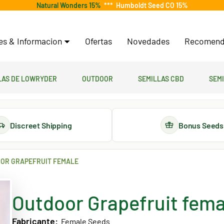
Natural Wonders 15%
***
Humboldt Seed CO 15%
tes & Informacion
Ofertas
Novedades
Recomend
las de lowryder
Outdoor
Semillas CBD
Sem
Discreet Shipping
Bonus Seeds
OR GRAPEFRUIT FEMALE
Outdoor Grapefruit fema
Fabricante:
Female Seeds