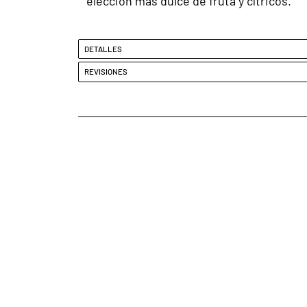
elección más dulce de fruta y cítricos.
DETALLES
REVISIONES