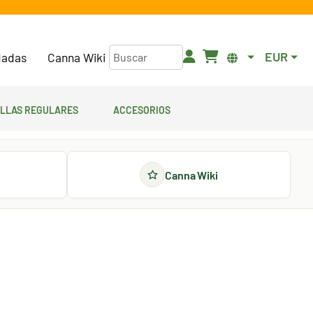
EUR
adas
Canna Wiki
illas regulares
Accesorios
Canna Wiki