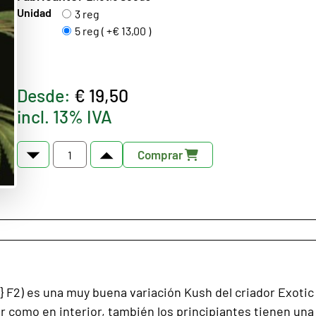
Unidad
3 reg
5 reg ( +€ 13,00 )
Desde:
€ 19,50
incl. 13% IVA
Comprar
h} F2) es una muy buena variación Kush del criador Exotic
r como en interior, también los principiantes tienen un