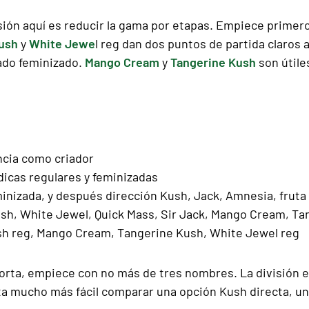
ión aquí es reducir la gama por etapas. Empiece primero
Kush
y
White Jewe
l reg dan dos puntos de partida claros 
lado feminizado.
Mango Cream
y
Tangerine Kush
son útile
ncia como criador
icas regulares y feminizadas
inizada, y después dirección Kush, Jack, Amnesia, fruta 
sh, White Jewel, Quick Mass, Sir Jack, Mango Cream, T
sh reg, Mango Cream, Tangerine Kush, White Jewel reg
a corta, empiece con no más de tres nombres. La división e
lta mucho más fácil comparar una opción Kush directa, u