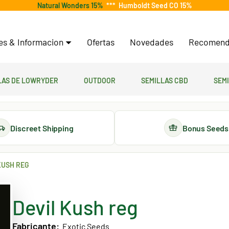
Natural Wonders 15%
***
Humboldt Seed CO 15%
tes & Informacion
Ofertas
Novedades
Recomend
las de lowryder
Outdoor
Semillas CBD
Sem
Discreet Shipping
Bonus Seeds
KUSH REG
Devil Kush reg
Fabricante:
Exotic Seeds