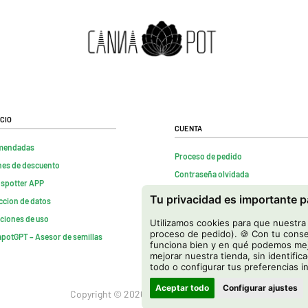
cio
Cuenta
mendadas
Proceso de pedido
es de descuento
Contraseña olvidada
nspotter APP
Contactenos
Tu privacidad es importante 
ccion de datos
FAQs
ciones de uso
Utilizamos cookies para que nuestra t
Rescindir contrato
proceso de pedido). 🍪 Con tu conse
potGPT – Asesor de semillas
funciona bien y en qué podemos mejo
mejorar nuestra tienda, sin identific
todo o configurar tus preferencias i
Aceptar todo
Configurar ajustes
Copyright © 2026 Cannapot Onlineshop