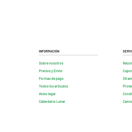
Información
Servi
Sobre nosotros
Reco
Precios y Envio
Cupon
Formas de pago
Strai
Todos los artículos
Prote
Aviso legal
Condi
Calendario Lunar
Canna