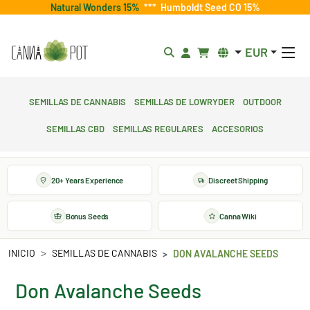
Natural Wonders 15%
***
Humboldt Seed CO 15%
EUR
Semillas de cannabis
Semillas de lowryder
Outdoor
Semillas CBD
Semillas regulares
Accesorios
20+ Years Experience
Discreet Shipping
Bonus Seeds
Canna Wiki
INICIO
SEMILLAS DE CANNABIS
DON AVALANCHE SEEDS
Don Avalanche Seeds