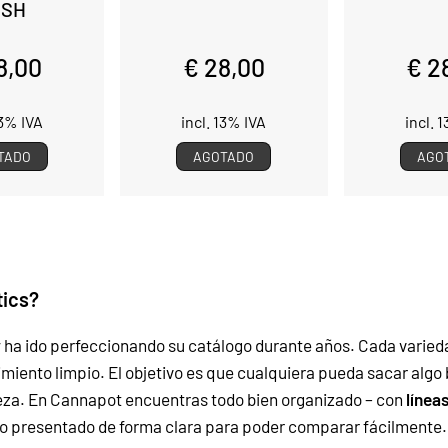
USH
8,00
€ 28,00
€ 2
13% IVA
incl. 13% IVA
incl. 
TADO
AGOTADO
AGO
tics?
 ha ido perfeccionando su catálogo durante años. Cada varied
iento limpio. El objetivo es que cualquiera pueda sacar algo 
eza.
En Cannapot encuentras todo bien organizado – con
línea
o presentado de forma clara para poder comparar fácilmente.