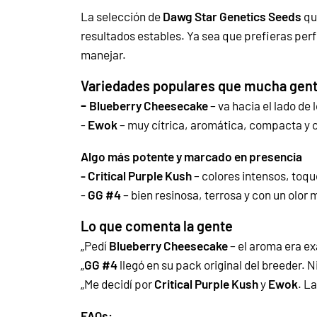
La selección de
Dawg Star Genetics Seeds
qu
resultados estables. Ya sea que prefieras perf
manejar.
Variedades populares que mucha gen
-
Blueberry Cheesecake
– va hacia el lado de
-
Ewok
– muy cítrica, aromática, compacta y co
Algo más potente y marcado en presencia
-
Critical Purple Kush
– colores intensos, toqu
-
GG #4
– bien resinosa, terrosa y con un olo
Lo que comenta la gente
„
Pedí
Blueberry Cheesecake
– el aroma era e
„
GG #4
llegó en su pack original del breeder. 
„
Me decidí por
Critical Purple Kush
y
Ewok
. L
FAQs: