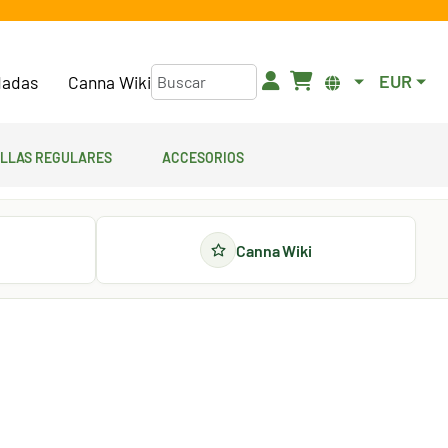
EUR
adas
Canna Wiki
illas regulares
Accesorios
Canna Wiki