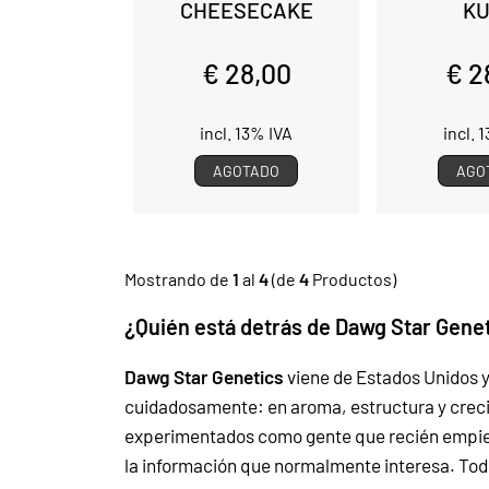
CHEESECAKE
K
€ 28,00
€ 2
incl. 13% IVA
incl. 
AGOTADO
AGO
Mostrando de
1
al
4
(de
4
Productos)
¿Quién está detrás de Dawg Star Gene
Dawg Star Genetics
viene de Estados Unidos y
cuidadosamente: en aroma, estructura y crecim
experimentados como gente que recién empi
la información que normalmente interesa. Tod