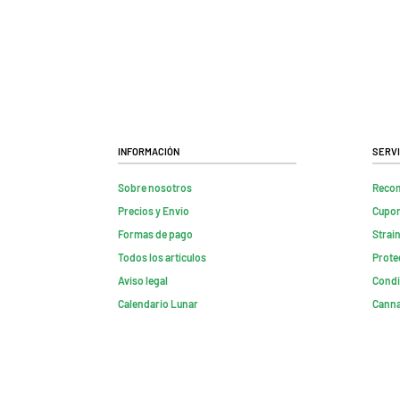
Información
Servi
Sobre nosotros
Reco
Precios y Envio
Cupon
Formas de pago
Strai
Todos los artículos
Prote
Aviso legal
Condi
Calendario Lunar
Canna