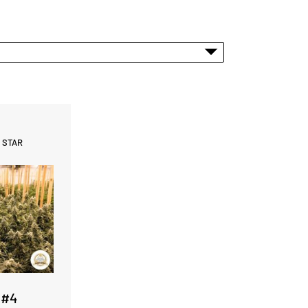
 STAR
 #4