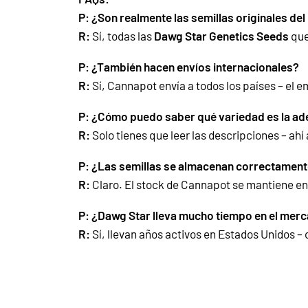
P: ¿Son realmente las semillas originales de
R:
Sí, todas las
Dawg Star Genetics Seeds
que
P: ¿También hacen envíos internacionales?
R:
Sí, Cannapot envía a todos los países – el e
P: ¿Cómo puedo saber qué variedad es la ad
R:
Solo tienes que leer las descripciones – ahí
P: ¿Las semillas se almacenan correctamen
R:
Claro. El stock de Cannapot se mantiene en 
P: ¿Dawg Star lleva mucho tiempo en el mer
R:
Sí, llevan años activos en Estados Unidos –