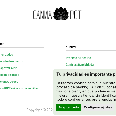
cio
Cuenta
mendadas
Proceso de pedido
es de descuento
Contraseña olvidada
nspotter APP
Contactenos
Tu privacidad es importante 
ccion de datos
FAQs
ciones de uso
Utilizamos cookies para que nuestra t
Rescindir contrato
proceso de pedido). 🍪 Con tu conse
potGPT – Asesor de semillas
funciona bien y en qué podemos mejo
mejorar nuestra tienda, sin identific
todo o configurar tus preferencias i
Aceptar todo
Configurar ajustes
Copyright © 2026 Cannapot Onlineshop