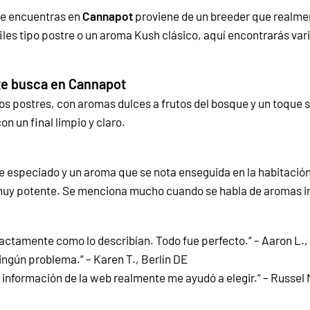
e encuentras en
Cannapot
proviene de un breeder que realmen
iles tipo postre o un aroma Kush clásico, aquí encontrarás var
te busca en Cannapot
 los postres, con aromas dulces a frutos del bosque y un toque 
n un final limpio y claro.
e especiado y un aroma que se nota enseguida en la habitación
r muy potente. Se menciona mucho cuando se habla de aromas i
xactamente como lo describían. Todo fue perfecto.“ – Aaron L
Ningún problema.“ – Karen T., Berlín DE
a información de la web realmente me ayudó a elegir.“ – Russel M