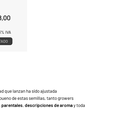
8,00
13% IVA
TADO
ad que lanzan ha sido ajustada
bueno de estas semillas, tanto growers
s parentales
,
descripciones de aroma
y toda