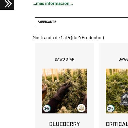
...más información...
FABRICANTE
Mostrando de
1
al
4
(de
4
Productos)
DAWG STAR
DAWG
BLUEBERRY
CRITICA