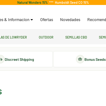
Natural Wonders 15%
***
Humboldt Seed CO 15%
tes & Informacion
Ofertas
Novedades
Recomend
las de lowryder
Outdoor
Semillas CBD
Sem
Discreet Shipping
Bonus Seeds
s