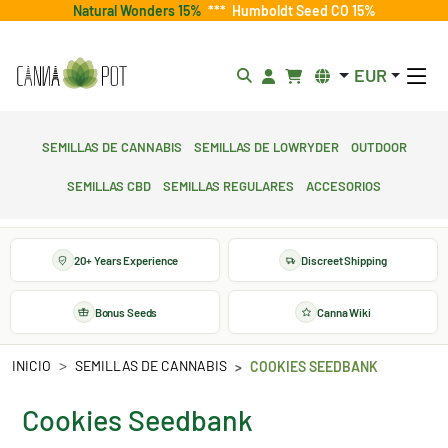
Natural Wonders 15%
***
Humboldt Seed CO 15%
EUR
Semillas de cannabis
Semillas de lowryder
Outdoor
Semillas CBD
Semillas regulares
Accesorios
20+ Years Experience
Discreet Shipping
Bonus Seeds
Canna Wiki
INICIO
SEMILLAS DE CANNABIS
COOKIES SEEDBANK
Cookies Seedbank