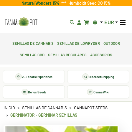
Natural Wonders 15%
***
Humboldt Seed CO 15%
EUR
Semillas de cannabis
Semillas de lowryder
Outdoor
Semillas CBD
Semillas regulares
Accesorios
20+ Years Experience
Discreet Shipping
Bonus Seeds
Canna Wiki
INICIO
SEMILLAS DE CANNABIS
CANNAPOT SEEDS
GERMINATOR - GERMINAR SEMILLAS