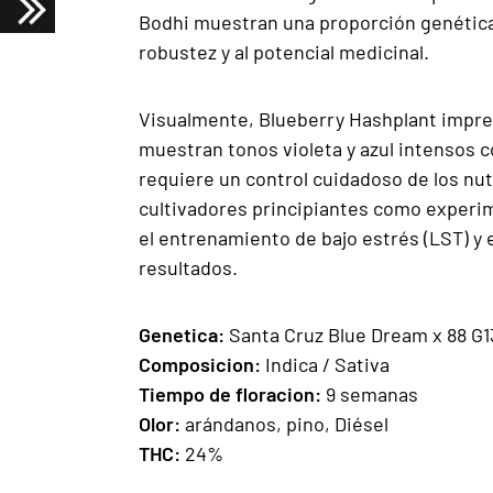
Bodhi muestran una proporción genética 
robustez y al potencial medicinal.
Visualmente, Blueberry Hashplant impres
muestran tonos violeta y azul intensos 
requiere un control cuidadoso de los nutr
cultivadores principiantes como experi
el entrenamiento de bajo estrés (LST) y
resultados.
Genetica:
S
anta Cruz Blue Dream x 88 G
Composicion:
Indica / Sativa
Tiempo de floracion:
9 semanas
Olor:
arándanos, pino, Diésel
THC:
24%