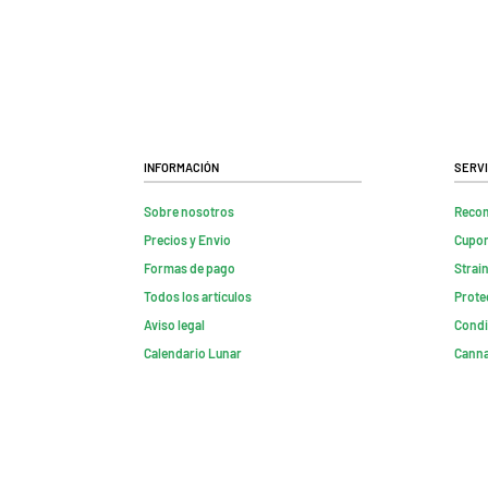
Información
Servi
Sobre nosotros
Reco
Precios y Envio
Cupon
Formas de pago
Strai
Todos los artículos
Prote
Aviso legal
Condi
Calendario Lunar
Canna