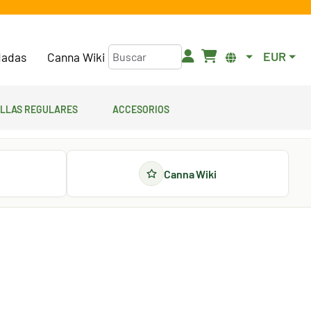
EUR
adas
Canna Wiki
illas regulares
Accesorios
Canna Wiki