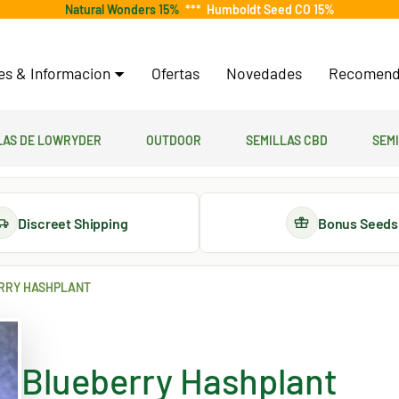
Natural Wonders 15%
***
Humboldt Seed CO 15%
tes & Informacion
Ofertas
Novedades
Recomend
las de lowryder
Outdoor
Semillas CBD
Sem
Discreet Shipping
Bonus Seeds
RRY HASHPLANT
Blueberry Hashplant