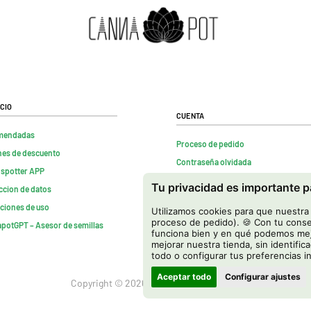
cio
Cuenta
mendadas
Proceso de pedido
es de descuento
Contraseña olvidada
nspotter APP
Contactenos
Tu privacidad es importante 
ccion de datos
FAQs
ciones de uso
Utilizamos cookies para que nuestra t
Rescindir contrato
proceso de pedido). 🍪 Con tu conse
potGPT – Asesor de semillas
funciona bien y en qué podemos mejo
mejorar nuestra tienda, sin identific
todo o configurar tus preferencias i
Aceptar todo
Configurar ajustes
Copyright © 2026 Cannapot Onlineshop