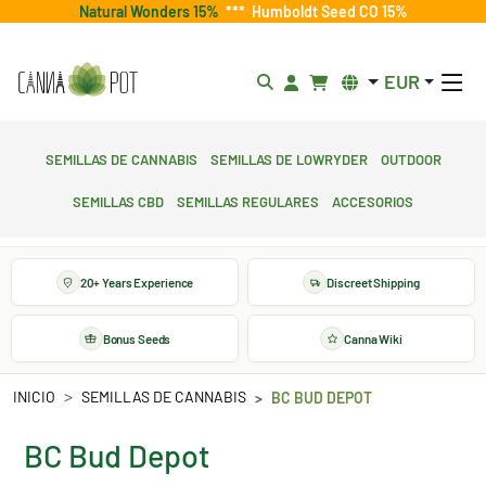
Natural Wonders 15%
***
Humboldt Seed CO 15%
EUR
Semillas de cannabis
Semillas de lowryder
Outdoor
Semillas CBD
Semillas regulares
Accesorios
20+ Years Experience
Discreet Shipping
Bonus Seeds
Canna Wiki
INICIO
SEMILLAS DE CANNABIS
BC BUD DEPOT
BC Bud Depot