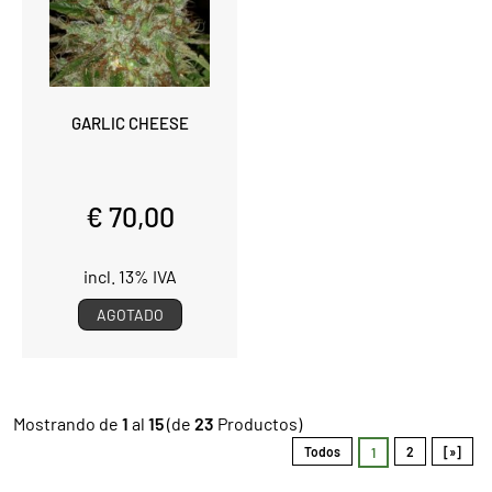
GARLIC CHEESE
€ 70,00
incl. 13% IVA
AGOTADO
Mostrando de
1
al
15
(de
23
Productos)
Todos
2
[»]
1