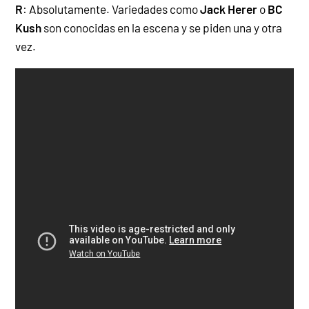
R
: Absolutamente. Variedades como
Jack Herer
o
BC
Kush
son conocidas en la escena y se piden una y otra
vez.