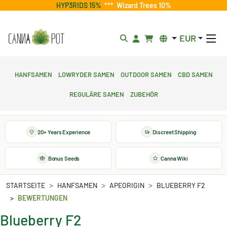
HYP3RIDS 15%
***
Wizard Trees 10%
EUR
Hanfsamen
Lowryder Samen
Outdoor Samen
CBD Samen
Reguläre Samen
Zubehör
20+ Years Experience
Discreet Shipping
Bonus Seeds
Canna Wiki
STARTSEITE
HANFSAMEN
APEORIGIN
BLUEBERRY F2
BEWERTUNGEN
Blueberry F2