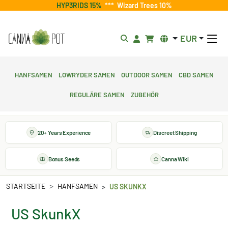
HYP3RIDS 15%
***
Wizard Trees 10%
EUR
Hanfsamen
Lowryder Samen
Outdoor Samen
CBD Samen
Reguläre Samen
Zubehör
20+ Years Experience
Discreet Shipping
Bonus Seeds
Canna Wiki
STARTSEITE
HANFSAMEN
US SKUNKX
US SkunkX