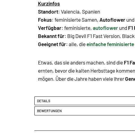
Kurzinfos
Standort
: Valencia, Spanien
Fokus
: feminisierte Samen,
Autoflower
un
Verfügbar
: feminisierte,
autoflower
und
F1 
Bekannt für
:
Big Devil F1 Fast Version
,
Black
Geeignet für
: alle, die
einfache feminisiert
Etwas, das sie anders machen, sind die
F1 F
ernten, bevor die kalten Herbsttage kommen. 
mögen. Über die Jahre haben viele ihrer
Gene
DETAILS
BEWERTUNGEN