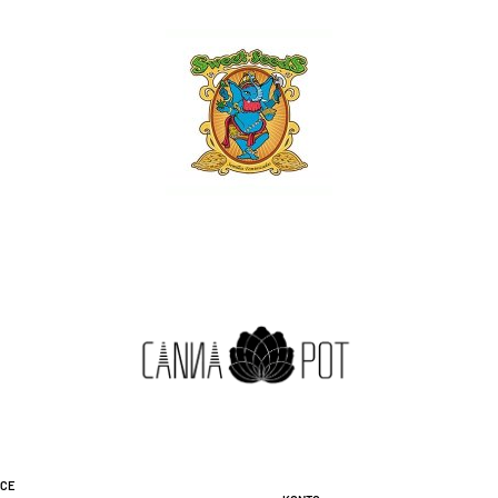
ice
Konto