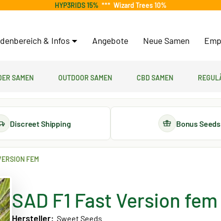
HYP3RIDS 15%
***
Wizard Trees 10%
denbereich & Infos
Angebote
Neue Samen
Emp
er Samen
Outdoor Samen
CBD Samen
Regul
Discreet Shipping
Bonus Seeds
 VERSION FEM
SAD F1 Fast Version fem
Hersteller:
Sweet Seeds