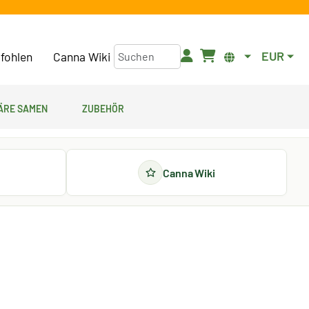
EUR
fohlen
Canna Wiki
äre Samen
Zubehör
Canna Wiki