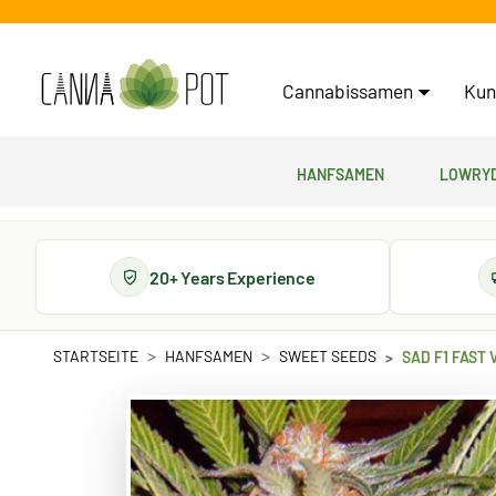
Cannabissamen
Kun
Hanfsamen
Lowryd
20+ Years Experience
STARTSEITE
HANFSAMEN
SWEET SEEDS
SAD F1 FAST