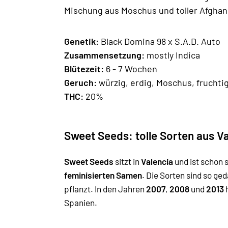
Mischung aus Moschus und toller Afghan
Genetik:
Black Domina 98 x S.A.D. Auto
Zusammensetzung:
mostly Indica
Blütezeit:
6 - 7 Wochen
Geruch:
würzig, erdig, Moschus, fruchti
THC:
20%
Sweet Seeds: tolle Sorten aus V
Sweet Seeds
sitzt in
Valencia
und ist schon s
feminisierten Samen
. Die Sorten sind so g
pflanzt. In den Jahren
2007
,
2008
und
2013
Spanien.