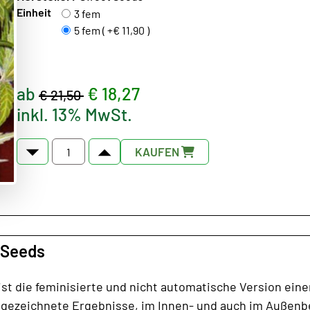
Einheit
3 fem
5 fem ( +€ 11,90 )
ab
€ 18,27
€ 21,50
inkl. 13% MwSt.
KAUFEN
t Seeds
 ist die feminisierte und nicht automatische Version ein
usgezeichnete Ergebnisse, im Innen- und auch im Außenber