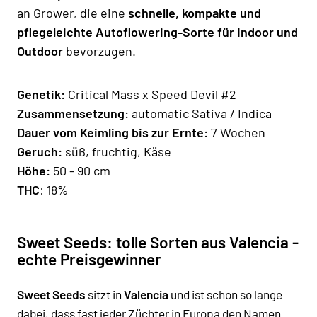
an Grower, die eine
schnelle, kompakte und
pflegeleichte Autoflowering-Sorte für Indoor und
Outdoor
bevorzugen.
Genetik:
Critical Mass x Speed Devil #2
Zusammensetzung:
automatic Sativa / Indica
Dauer vom Keimling bis zur Ernte
:
7 Wochen
Geruch:
süß, fruchtig, Käse
Hö
he
:
50 - 90 cm
THC
: 18%
Sweet Seeds: tolle Sorten aus Valencia -
echte Preisgewinner
Sweet Seeds
sitzt in
Valencia
und ist schon so lange
dabei, dass fast jeder Züchter in Europa den Namen