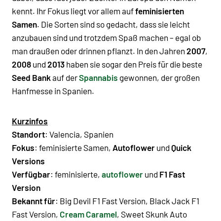
kennt. Ihr Fokus liegt vor allem auf
feminisierten
Samen
. Die Sorten sind so gedacht, dass sie leicht
anzubauen sind und trotzdem Spaß machen – egal ob
man draußen oder drinnen pflanzt. In den Jahren
2007
,
2008
und
2013
haben sie sogar den Preis für die beste
Seed Bank
auf der
Spannabis
gewonnen, der großen
Hanfmesse in Spanien.
Kurzinfos
Standort
: Valencia, Spanien
Fokus
: feminisierte Samen,
Autoflower
und
Quick
Versions
Verfügbar
: feminisierte,
autoflower
und
F1 Fast
Version
Bekannt für
:
Big Devil F1 Fast Version
,
Black Jack F1
Fast Version
,
Cream Caramel
,
Sweet Skunk Auto