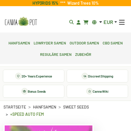
HYP3RIDS 15%
***
Wizard Trees 10%
EUR
Hanfsamen
Lowryder Samen
Outdoor Samen
CBD Samen
Reguläre Samen
Zubehör
20+ Years Experience
Discreet Shipping
Bonus Seeds
Canna Wiki
STARTSEITE
HANFSAMEN
SWEET SEEDS
+SPEED AUTO FEM