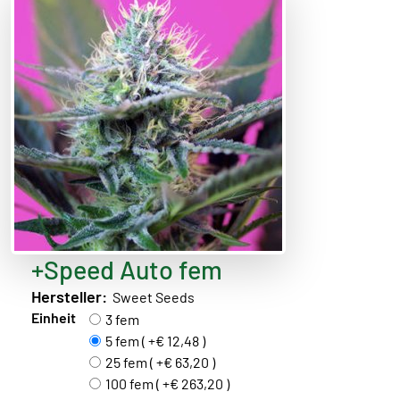
+Speed Auto fem
Hersteller:
Sweet Seeds
Einheit
3 fem
5 fem ( +€ 12,48 )
25 fem ( +€ 63,20 )
100 fem ( +€ 263,20 )