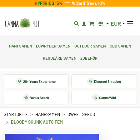
HYP3RIDS 15%
***
Wizard Trees 10%
EUR
Hanfsamen
Lowryder Samen
Outdoor Samen
CBD Samen
Reguläre Samen
Zubehör
20+ Years Experience
Discreet Shipping
Bonus Seeds
Canna Wiki
STARTSEITE
HANFSAMEN
SWEET SEEDS
BLOODY SKUNK AUTO FEM