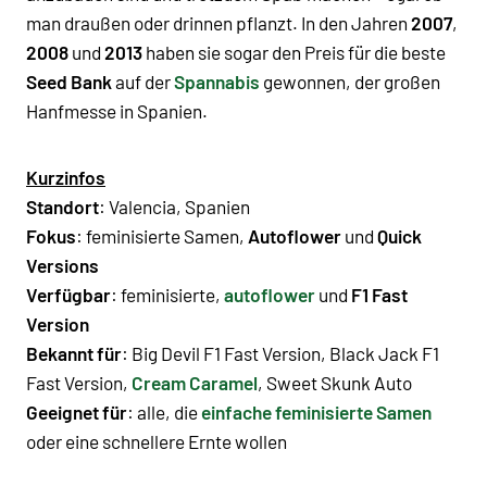
man draußen oder drinnen pflanzt. In den Jahren
2007
,
2008
und
2013
haben sie sogar den Preis für die beste
Seed Bank
auf der
Spannabis
gewonnen, der großen
Hanfmesse in Spanien.
Kurzinfos
Standort
: Valencia, Spanien
Fokus
: feminisierte Samen,
Autoflower
und
Quick
Versions
Verfügbar
: feminisierte,
autoflower
und
F1 Fast
Version
Bekannt für
:
Big Devil F1 Fast Version
,
Black Jack F1
Fast Version
,
Cream Caramel
,
Sweet Skunk Auto
Geeignet für
: alle, die
einfache feminisierte Samen
oder eine schnellere Ernte wollen