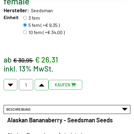
female
Hersteller:
Seedsman
Einheit
3 fem
5 fem ( +€ 9,35 )
10 fem ( +€ 34,00 )
ab
€ 26,31
€ 30,95
inkl. 13% MwSt.
KAUFEN
BESCHREIBUNG
Alaskan Bananaberry - Seedsman Seeds