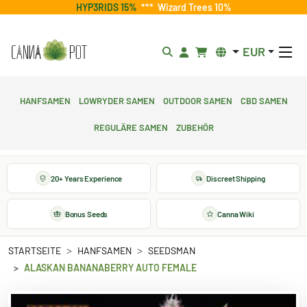
HYP3RIDS 15%
***
Wizard Trees 10%
EUR
Hanfsamen
Lowryder Samen
Outdoor Samen
CBD Samen
Reguläre Samen
Zubehör
20+ Years Experience
Discreet Shipping
Bonus Seeds
Canna Wiki
STARTSEITE
HANFSAMEN
SEEDSMAN
ALASKAN BANANABERRY AUTO FEMALE