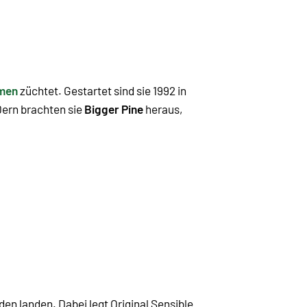
amen
züchtet. Gestartet sind sie 1992 in
90ern brachten sie
Bigger Pine
heraus,
en landen. Dabei legt Original Sensible