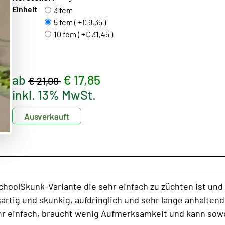
Einheit
3 fem
5 fem ( +€ 9,35 )
10 fem ( +€ 31,45 )
ab
€ 17,85
€ 21,00
inkl. 13% MwSt.
Ausverkauft
SchoolSkunk-Variante die sehr einfach zu züchten ist und f
usartig und skunkig, aufdringlich und sehr lange anhalt
ehr einfach, braucht wenig Aufmerksamkeit und kann sowo