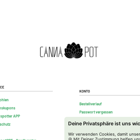
ice
Konto
ohlen
Bestellverlauf
nskupons
Passwort vergessen
nspotter APP
Kontakt
Deine Privatsphäre ist uns wi
schutz
FAQs
Wir verwenden Cookies, damit unser 
Vertrag widerrufen
🍪 Mit Deiner Zustimmung helfen uns