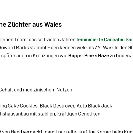
ene Züchter aus Wales
leinen Team, das seit vielen Jahren
feminisierte Cannabis S
 Howard Marks stammt – den kennen viele als
Mr. Nice
. In den 
, später auch in Kreuzungen wie
Bigger Pine × Haze
zu finden.
Gehalt und medizinischem Nutzen
ing Cake Cookies
,
Black Destroyer
, Auto Black Jack
shausanbau mit stabilen, kräftigen Genetiken
 von Hand verpackt, damit nur reife, kräftige Körner beim Kund