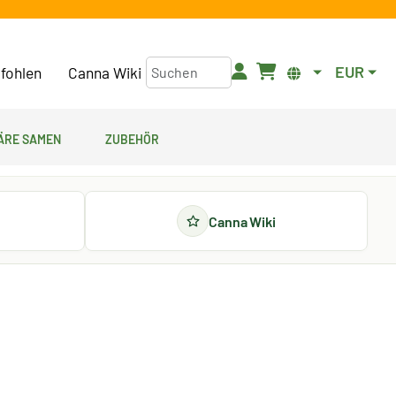
EUR
fohlen
Canna Wiki
äre Samen
Zubehör
Canna Wiki