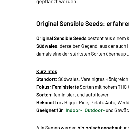
gepflanzt werden.
Original Sensible Seeds: erfahr
Original Sensible Seeds
besteht aus einem k
Südwales
, derselben Gegend, aus der auch
damals eine der stärksten Sorten überhaupt
Kurzinfos
Standort
: Südwales, Vereinigtes Königreich
Fokus
:
Feminisierte
Sorten mit hohem THC 
Sorten
: feminisiert und autoflower
Bekannt für
: Bigger Pine,
Gelato Auto
,
Wedd
Geeignet für
:
Indoor-
,
Outdoor-
und Gewäch
Alle Samen werden
biologisch angebaut
und