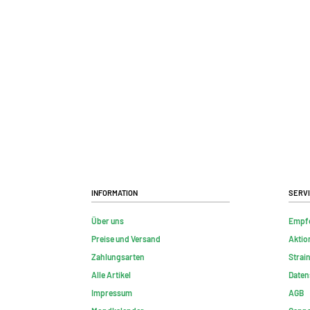
Information
Serv
Über uns
Empf
Preise und Versand
Aktio
Zahlungsarten
Strai
Alle Artikel
Daten
Impressum
AGB