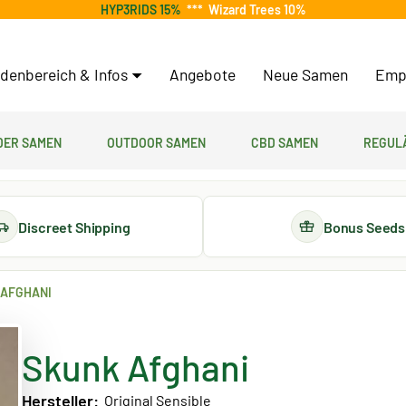
HYP3RIDS 15%
***
Wizard Trees 10%
denbereich & Infos
Angebote
Neue Samen
Emp
er Samen
Outdoor Samen
CBD Samen
Regul
Discreet Shipping
Bonus Seeds
 AFGHANI
Skunk Afghani
Hersteller:
Original Sensible