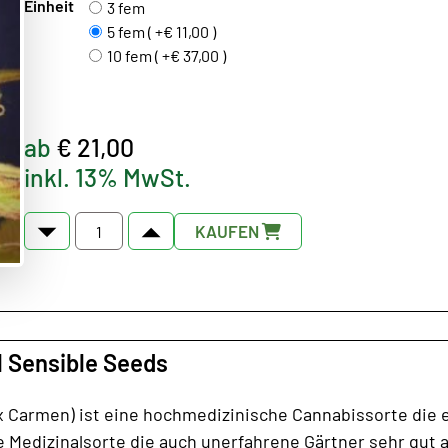
Einheit
3 fem
5 fem ( +€ 11,00 )
10 fem ( +€ 37,00 )
ab
€ 21,00
inkl. 13% MwSt.
KAUFEN
l Sensible Seeds
 Carmen) ist eine hochmedizinische Cannabissorte die ex
de Medizinalsorte die auch unerfahrene Gärtner sehr gut