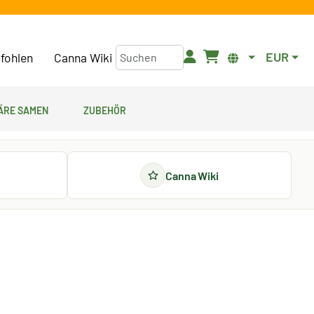
EUR
fohlen
Canna Wiki
äre Samen
Zubehör
Canna Wiki