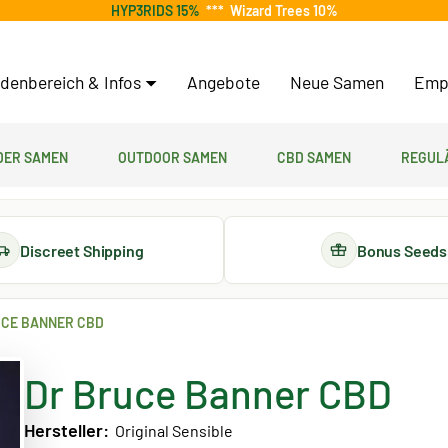
HYP3RIDS 15%
***
Wizard Trees 10%
denbereich & Infos
Angebote
Neue Samen
Emp
er Samen
Outdoor Samen
CBD Samen
Regul
Discreet Shipping
Bonus Seeds
UCE BANNER CBD
Dr Bruce Banner CBD
Hersteller:
Original Sensible