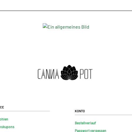
ice
Konto
ohlen
Bestellverlauf
nskupons
Passwort vergessen