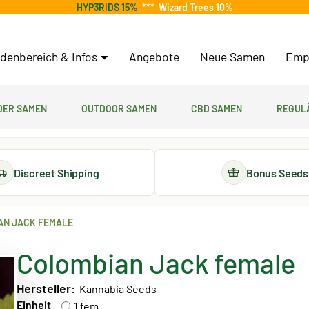
HYP3RIDS 15%
***
Wizard Trees 10%
denbereich & Infos
Angebote
Neue Samen
Emp
er Samen
Outdoor Samen
CBD Samen
Regul
Discreet Shipping
Bonus Seeds
AN JACK FEMALE
Colombian Jack female
Hersteller:
Kannabia Seeds
Einheit
1 fem