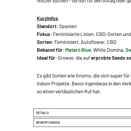
Nutzer suchen – ob nun für den Alltag oder ge
Kurzinfos
Standort
: Spanien
Fokus
:
Feminisierte Linien
,
CBD-Sorten
un
Sorten
:
Feminisiert
,
Autoflower
,
CBD
Bekannt für
:
Mataró Blue
,
White Domina
,
Sw
Ideal für
: Grower, die auf
erprobte Seeds s
Es gibt Sorten wie Gnomo, die sich super für
Indoor Projekte. Bevor irgendwas in den Verk
so einen verlässlichen Ruf hat.
DETAILS
BEWERTUNGEN