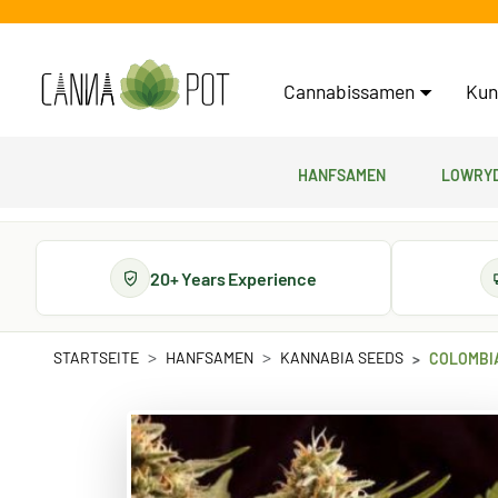
Cannabissamen
Kun
Hanfsamen
Lowryd
20+ Years Experience
STARTSEITE
HANFSAMEN
KANNABIA SEEDS
COLOMBI