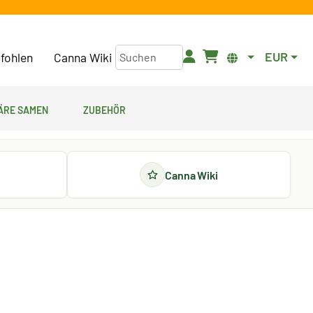
EUR
fohlen
Canna Wiki
äre Samen
Zubehör
Canna Wiki