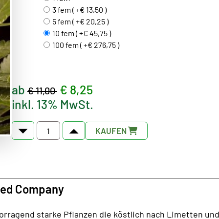
3 fem ( +€ 13,50 )
5 fem ( +€ 20,25 )
10 fem ( +€ 45,75 )
100 fem ( +€ 276,75 )
ab
€ 8,25
€ 11,00
inkl. 13% MwSt.
KAUFEN
eed Company
rragend starke Pflanzen die köstlich nach Limetten un