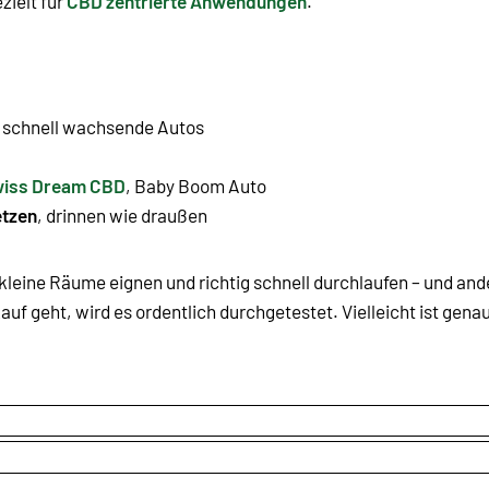
zielt für
CBD zentrierte Anwendungen
.
d
schnell wachsende Autos
iss Dream CBD
,
Baby Boom Auto
etzen
, drinnen wie draußen
 kleine Räume eignen und richtig schnell durchlaufen – und and
auf geht, wird es ordentlich durchgetestet. Vielleicht ist gen