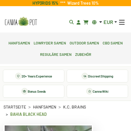
HYP3RIDS 15%
***
Wizard Trees 10%
EUR
Hanfsamen
Lowryder Samen
Outdoor Samen
CBD Samen
Reguläre Samen
Zubehör
20+ Years Experience
Discreet Shipping
Bonus Seeds
Canna Wiki
STARTSEITE
HANFSAMEN
K.C. BRAINS
BAHIA BLACK HEAD