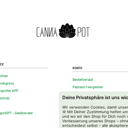
ice
Konto
ohlen
Bestellverlauf
nskupons
Passwort vergessen
nspotter APP
Kontakt
Deine Privatsphäre ist uns wi
schutz
FAQs
Wir verwenden Cookies, damit unser 
Vertrag widerrufen
🍪 Mit Deiner Zustimmung helfen uns
potGPT – Seedberater
und wo wir den Shop für Dich noch v
Verbesserung unseres Shops – ohne
entscheidest selbst – alle akzeptiere