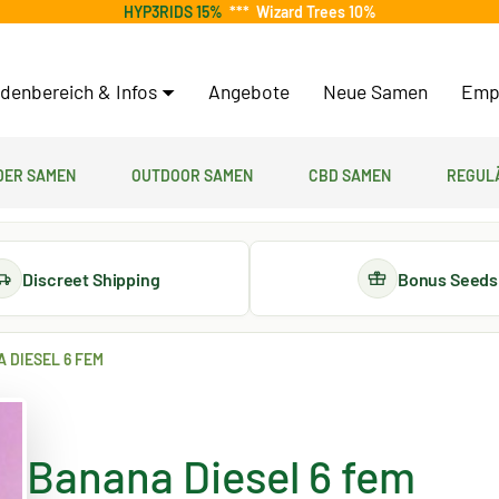
HYP3RIDS 15%
***
Wizard Trees 10%
denbereich & Infos
Angebote
Neue Samen
Emp
er Samen
Outdoor Samen
CBD Samen
Regul
Discreet Shipping
Bonus Seeds
 DIESEL 6 FEM
Banana Diesel 6 fem