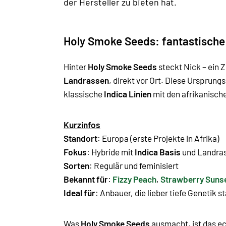
der Hersteller zu bieten hat.
Holy Smoke Seeds: fantastisch
Hinter
Holy Smoke Seeds
steckt Nick – ein 
Landrassen
, direkt vor Ort. Diese Ursprungs
klassische
Indica Linien
mit den afrikanische
Kurzinfos
Standort
: Europa (erste Projekte in Afrika)
Fokus
: Hybride mit
Indica Basis
und Landra
Sorten
: Regulär und feminisiert
Bekannt für
:
Fizzy Peach
,
Strawberry Suns
Ideal für
: Anbauer, die lieber tiefe Genetik 
Was
Holy Smoke Seeds
ausmacht, ist das ec