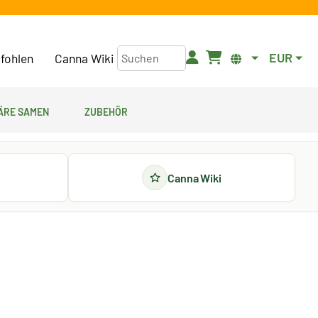
EUR
fohlen
Canna Wiki
äre Samen
Zubehör
Canna Wiki