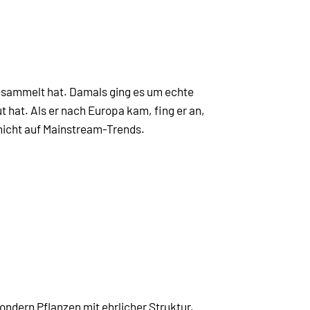
esammelt hat. Damals ging es um echte
ut hat. Als er nach Europa kam, fing er an,
 nicht auf Mainstream-Trends.
ndern Pflanzen mit ehrlicher Struktur,