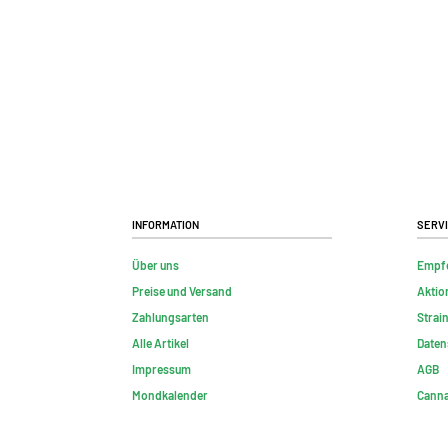
Information
Serv
Über uns
Empf
Preise und Versand
Aktio
Zahlungsarten
Strai
Alle Artikel
Daten
Impressum
AGB
Mondkalender
Canna