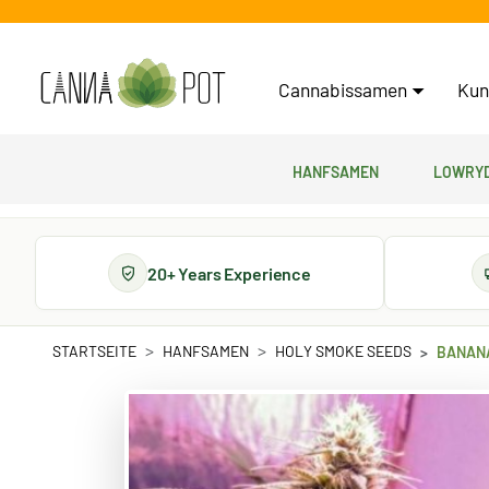
Cannabissamen
Kun
Hanfsamen
Lowryd
20+ Years Experience
STARTSEITE
HANFSAMEN
HOLY SMOKE SEEDS
BANANA