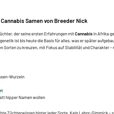
e Cannabis Samen von Breeder Nick
Züchter, der seine ersten Erfahrungen mit
Cannabis
in Afrika g
genetik ist bis heute die Basis für alles, was er später aufgeba
n Sorten zu kreuzen, mit Fokus auf Stabilität und Charakter –
ssen-Wurzeln
et
statt hipper Namen wollen
hte Züchterwissen hinter jeder Sorte. Kein Labor-Gimmick – so