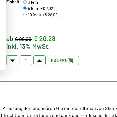
Einheit
3 fem
5 fem ( +€ 7,02 )
10 fem ( +€ 28,08 )
ab
€ 20,28
€ 26,00
inkl. 13% MwSt.
KAUFEN
eine Kreuzung der legendären G13 mit der ultimativen Sku
 fruchtigen Untertönen und dank des Einflusses der G13, 