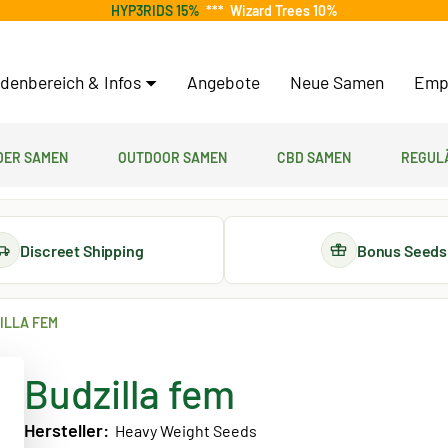
HYP3RIDS 15%
***
Wizard Trees 10%
denbereich & Infos
Angebote
Neue Samen
Emp
er Samen
Outdoor Samen
CBD Samen
Regul
Discreet Shipping
Bonus Seeds
ILLA FEM
Budzilla fem
Hersteller:
Heavy Weight Seeds