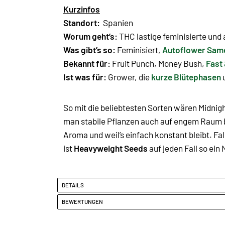
Kurzinfos
Standort:
Spanien
Worum geht’s:
THC lastige feminisierte und
Was gibt’s so:
Feminisiert,
Autoflower Sam
Bekannt für:
Fruit Punch, Money Bush,
Fast
Ist was für:
Grower, die
kurze Blütephasen
So mit die beliebtesten Sorten wären Midnig
man stabile Pflanzen auch auf engem Raum 
Aroma und weil’s einfach konstant bleibt. Fa
ist
Heavyweight Seeds
auf jeden Fall so ei
DETAILS
BEWERTUNGEN