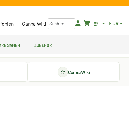
EUR
fohlen
Canna Wiki
äre Samen
Zubehör
Canna Wiki