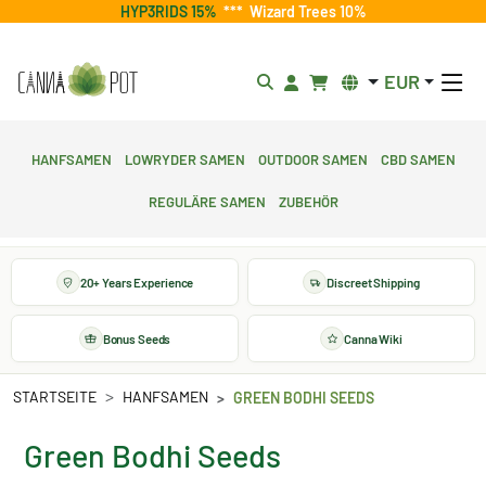
HYP3RIDS 15%
***
Wizard Trees 10%
EUR
Hanfsamen
Lowryder Samen
Outdoor Samen
CBD Samen
Reguläre Samen
Zubehör
20+ Years Experience
Discreet Shipping
Bonus Seeds
Canna Wiki
STARTSEITE
HANFSAMEN
GREEN BODHI SEEDS
Green Bodhi Seeds