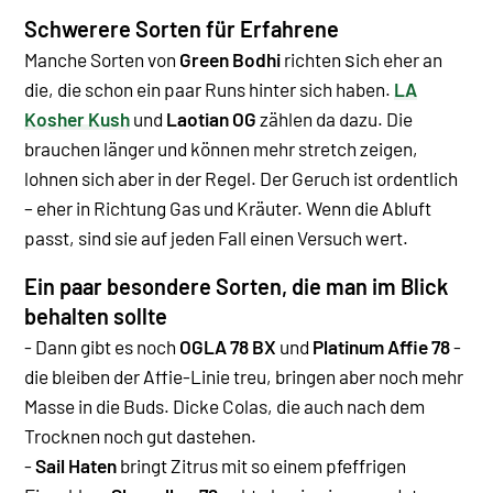
Schwerere Sorten für Erfahrene
s
Manche Sorten von
Green Bodhi
richten
ich eher an
die, die schon ein paar Runs hinter sich haben.
LA
Kosher Kush
und
Laotian OG
zählen da dazu. Die
brauchen länger und können mehr stretch zeigen,
lohnen sich aber in der Regel.
Der Geruch ist ordentlich
– eher in Richtung Gas und Kräuter. Wenn die Abluft
passt, sind sie auf jeden Fall einen Versuch wert.
Ein paar besondere Sorten, die man im Blick
behalten sollte
- Dann gibt es noch
OGLA 78 BX
und
Platinum Affie 78
-
die bleiben der Affie-Linie treu, bringen aber noch mehr
Masse in die Buds. Dicke Colas, die auch nach dem
Trocknen noch gut dastehen.
-
Sail Haten
bringt Zitrus mit so einem pfeffrigen