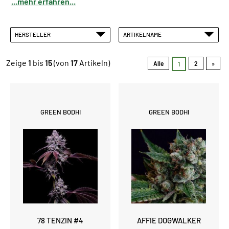
...mehr erfahren...
HERSTELLER
ARTIKELNAME
Zeige
1
bis
15
(von
17
Artikeln)
Alle
2
»
1
GREEN BODHI
GREEN BODHI
78 TENZIN #4
AFFIE DOGWALKER