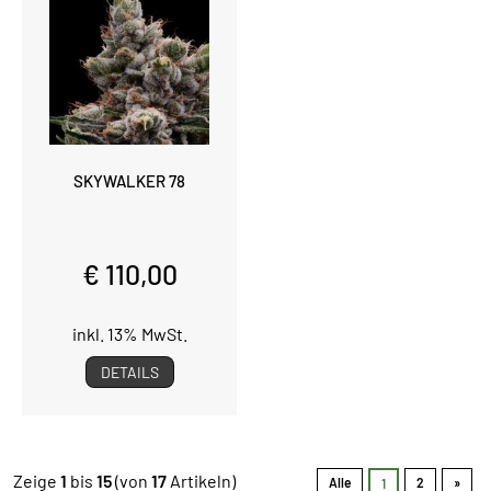
SKYWALKER 78
€ 110,00
inkl. 13% MwSt.
DETAILS
Zeige
1
bis
15
(von
17
Artikeln)
Alle
2
»
1