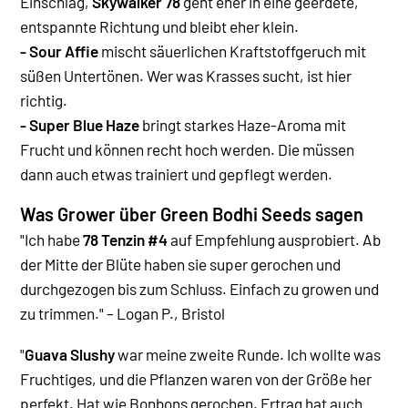
Einschlag,
Skywalker 78
geht eher in eine geerdete,
entspannte Richtung und bleibt eher klein.
- Sour Affie
mischt säuerlichen Kraftstoffgeruch mit
süßen Untertönen. Wer was Krasses sucht, ist hier
richtig.
- Super Blue Haze
bringt starkes Haze-Aroma mit
Frucht und können recht hoch werden. Die müssen
dann auch etwas trainiert und gepflegt werden.
Was Grower über Green Bodhi Seeds sagen
"Ich habe
78 Tenzin #4
auf Empfehlung ausprobiert. Ab
der Mitte der Blüte haben sie super gerochen und
durchgezogen bis zum Schluss. Einfach zu growen und
zu trimmen." – Logan P., Bristol
"
Guava Slushy
war meine zweite Runde. Ich wollte was
Fruchtiges, und die Pflanzen waren von der Größe her
perfekt. Hat wie Bonbons gerochen. Ertrag hat auch