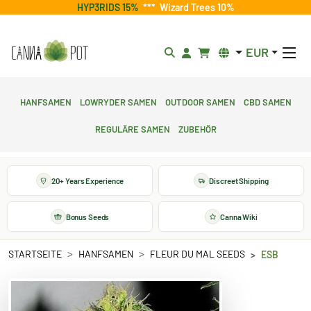
HYP3RIDS 15%
***
Wizard Trees 10%
EUR
Hanfsamen
Lowryder Samen
Outdoor Samen
CBD Samen
Reguläre Samen
Zubehör
20+ Years Experience
Discreet Shipping
Bonus Seeds
Canna Wiki
STARTSEITE
HANFSAMEN
FLEUR DU MAL SEEDS
ESB